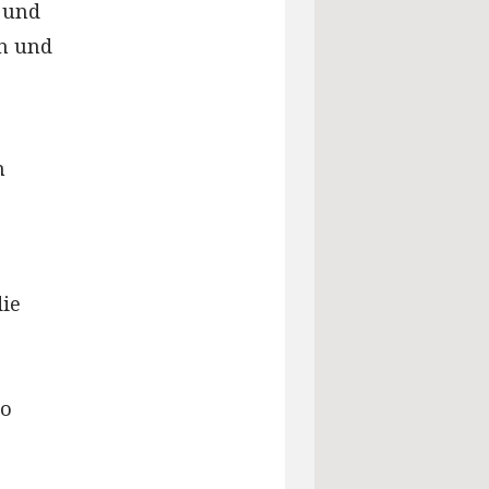
t und
rn und
n
die
so