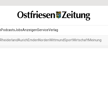
n
Podcasts
Jobs
Anzeigen
Service
Verlag
Rheiderland
Aurich
Emden
Norden
Wittmund
Sport
Wirtschaft
Meinung