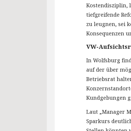
Kostendisziplin,
tiefgreifende Re
zu leugnen, sei k
Konsequenzen un
VW-Aufsichtsr
In Wolfsburg fin
auf der über mög
Betriebsrat halt
Konzernstandort
Kundgebungen gep
Laut „Manager M
Sparkurs deutlich
Stellen könnten 