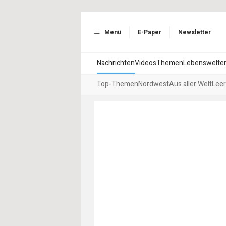
Menü
E-Paper
Newsletter
Nachrichten
Videos
Themen
Lebenswelte
Top-Themen
Nordwest
Aus aller Welt
Leer