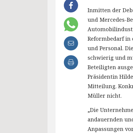
Inmitten der Deb
und Mercedes-Ben
Automobilindust
Reformbedarf in 
und Personal. Di
schwierig und mü
Beteiligten ausge
Präsidentin Hild
Mitteilung. Kon
Müller nicht.
„Die Unternehmen
andauernden und
Anpassungen vor