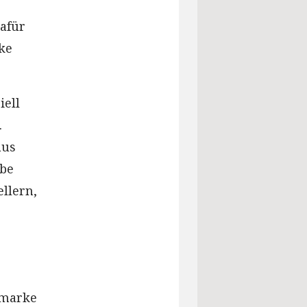
dafür
ke
iell
.
aus
ebe
llern,
nmarke