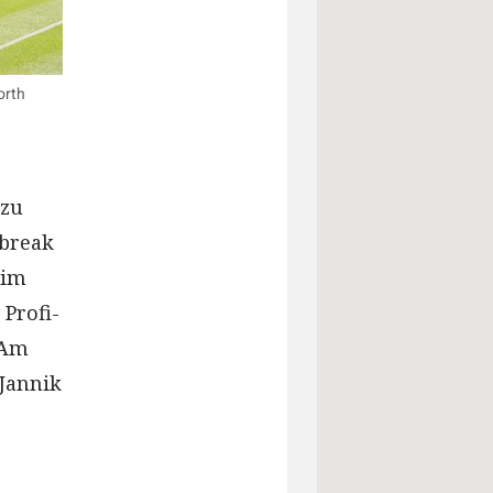
orth
 zu
ebreak
 im
Profi-
 Am
 Jannik