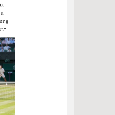
ix
zu
hung.
t.“