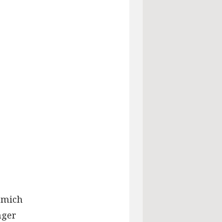
 mich
nger