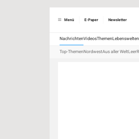
Menü
E-Paper
Newsletter
Nachrichten
Videos
Themen
Lebenswelten
Top-Themen
Nordwest
Aus aller Welt
Leer
R