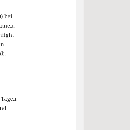
) bei
önnen.
nfight
hn
ab.
n Tagen
und