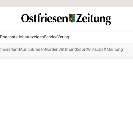
Podcasts
Jobs
Anzeigen
Service
Verlag
heiderland
Aurich
Emden
Norden
Wittmund
Sport
Wirtschaft
Meinung