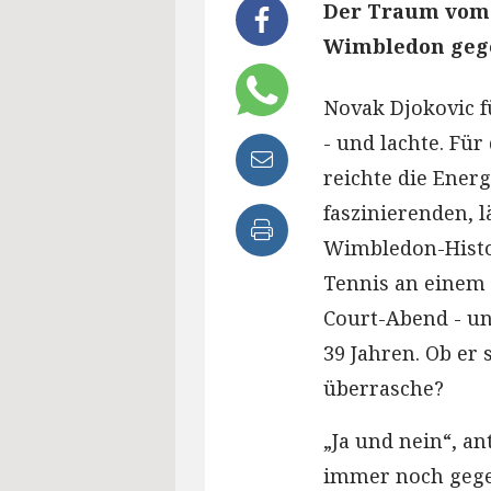
Der Traum vom 2
Wimbledon gege
Novak Djokovic f
- und lachte. Fü
reichte die Ener
faszinierenden, l
Wimbledon-Histor
Tennis an einem
Court-Abend - un
39 Jahren. Ob er
überrasche?
„Ja und nein“, a
immer noch gegen