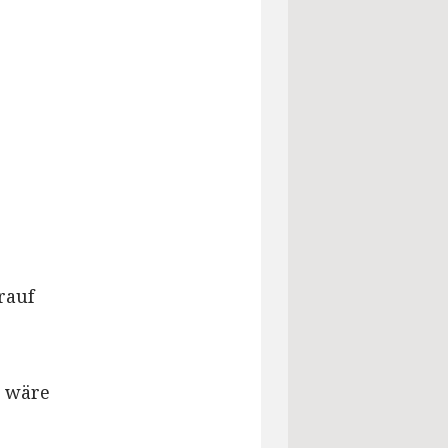
rauf
s wäre