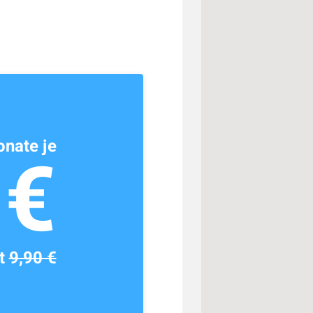
nate je
1€
tt
9,90 €