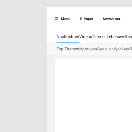
Menü
E-Paper
Newsletter
Nachrichten
Videos
Themen
Lebenswelten
Top-Themen
Nordwest
Aus aller Welt
Leer
R