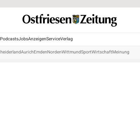
Podcasts
Jobs
Anzeigen
Service
Verlag
heiderland
Aurich
Emden
Norden
Wittmund
Sport
Wirtschaft
Meinung