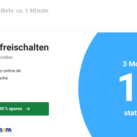
ikels: ca. 1 Minute
 freischalten
kündbar.
3 Mo
z-online.de
oche
 90 % sparen
sta