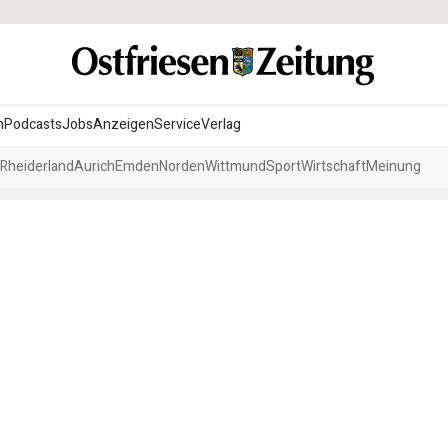
n
Podcasts
Jobs
Anzeigen
Service
Verlag
Rheiderland
Aurich
Emden
Norden
Wittmund
Sport
Wirtschaft
Meinung