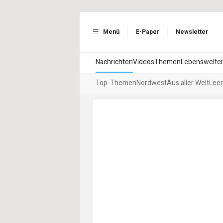
Menü
E-Paper
Newsletter
Nachrichten
Videos
Themen
Lebenswelte
Top-Themen
Nordwest
Aus aller Welt
Leer