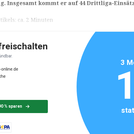
g. Insgesamt kommt er auf 44 Drittliga-Einsätz
ikels: ca. 2 Minuten
 freischalten
ündbar.
3 M
-online.de
che
90 % sparen
sta