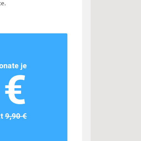
e.
onate je
1€
tt
9,90 €