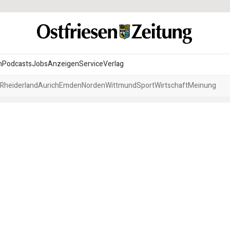
n
Podcasts
Jobs
Anzeigen
Service
Verlag
Rheiderland
Aurich
Emden
Norden
Wittmund
Sport
Wirtschaft
Meinung