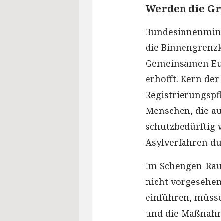
Werden die Gr
Bundesinnenminis
die Binnengrenzk
Gemeinsamen Eur
erhofft. Kern der
Registrierungspf
Menschen, die a
schutzbedürftig w
Asylverfahren d
Im Schengen-Rau
nicht vorgesehe
einführen, müss
und die Maßnahm