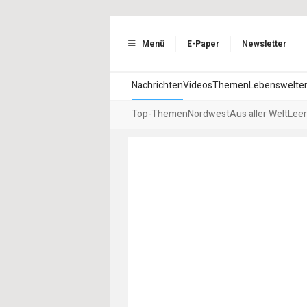
Menü
E-Paper
Newsletter
Nachrichten
Videos
Themen
Lebenswelte
Top-Themen
Nordwest
Aus aller Welt
Leer