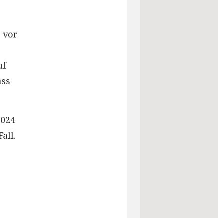
o vor
uf
ass
.
2024
all.