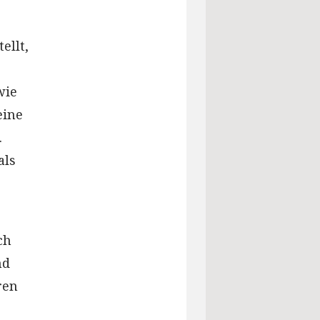
ellt,
wie
eine
.
als
ch
nd
ren