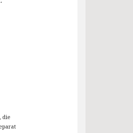
.
 die
eparat