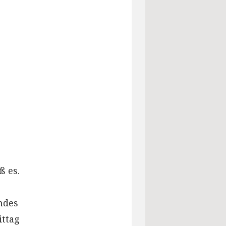
ß es.
ndes
ittag