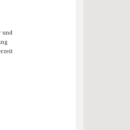
r und
ung
rzeit