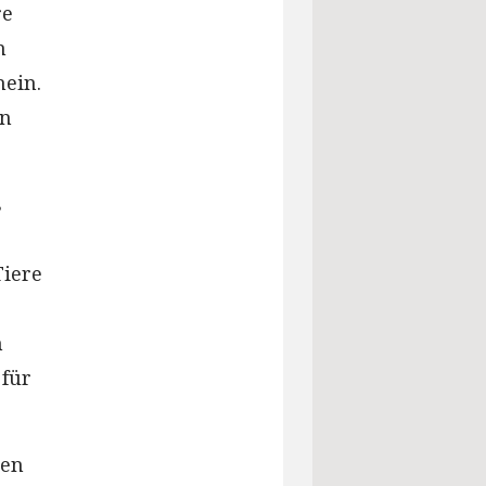
re
n
hein.
en
s
s
Tiere
n
für
den