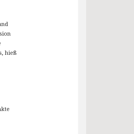
and
sion
e
s, hieß
nkte