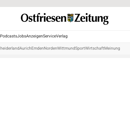
Podcasts
Jobs
Anzeigen
Service
Verlag
heiderland
Aurich
Emden
Norden
Wittmund
Sport
Wirtschaft
Meinung