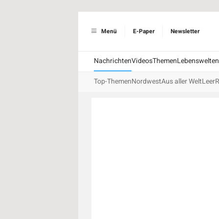
Menü
E-Paper
Newsletter
Nachrichten
Videos
Themen
Lebenswelten
Top-Themen
Nordwest
Aus aller Welt
Leer
R