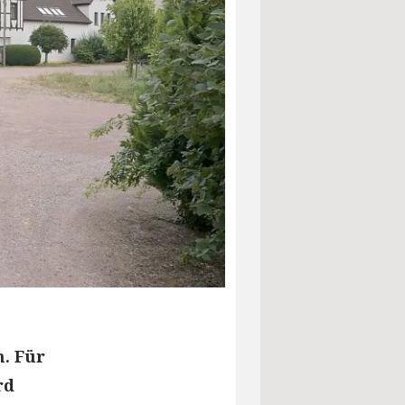
. Für
rd