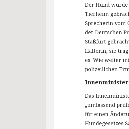
Der Hund wurde n
Tierheim gebrach
Sprecherin vom 
der Deutschen Pr
Staßfurt gebrach
Halterin, sie tra
es. Wie weiter m
polizeilichen Erm
Innenminister
Das Innenministe
„umfassend prüfe
für einen Änder
Hundegesetzes Sa