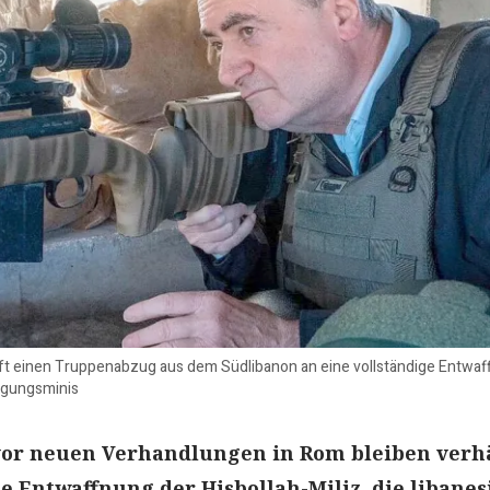
pft einen Truppenabzug aus dem Südlibanon an eine vollständige Entwaffn
digungsminis
vor neuen Verhandlungen in Rom bleiben verhä
ie Entwaffnung der Hisbollah-Miliz, die libanes