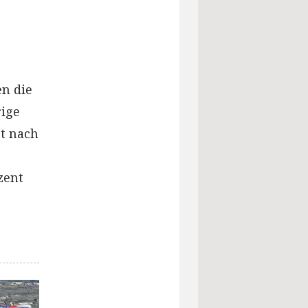
en die
rige
st nach
zent