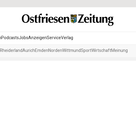
n
Podcasts
Jobs
Anzeigen
Service
Verlag
Rheiderland
Aurich
Emden
Norden
Wittmund
Sport
Wirtschaft
Meinung