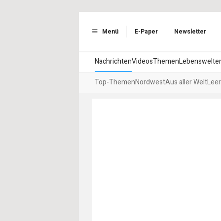
Menü
E-Paper
Newsletter
Nachrichten
Videos
Themen
Lebenswelte
Top-Themen
Nordwest
Aus aller Welt
Leer