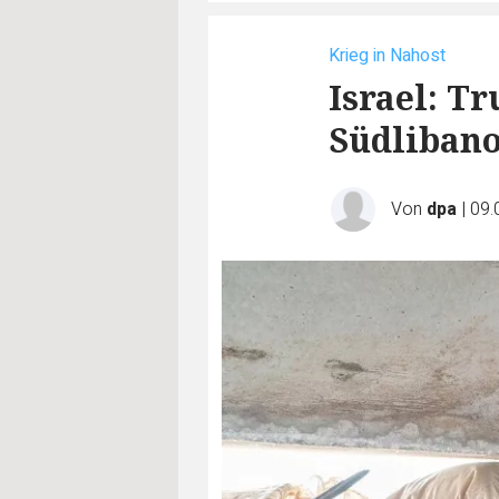
Krieg in Nahost
Israel: T
Südliban
Von
dpa
|
09.