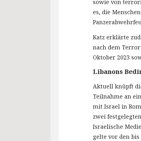
sowie von terrori
es, die Menschen
Panzerabwehrfeu
Katz erklärte zud
nach dem Terrorü
Oktober 2023 sow
Libanons Bed
Aktuell knüpft d
Teilnahme an ei
mit Israel in Ro
zwei festgelegte
Israelische Medie
gelte vor den bi