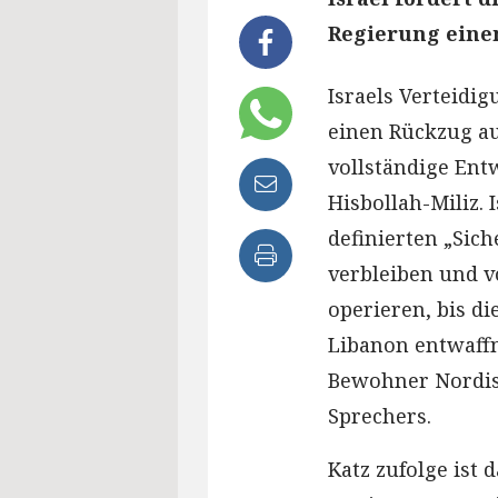
Regierung eine
Israels Verteidig
einen Rückzug a
vollständige Ent
Hisbollah-Miliz. 
definierten „Sic
verbleiben und v
operieren, bis d
Libanon entwaffn
Bewohner Nordisr
Sprechers.
Katz zufolge ist 