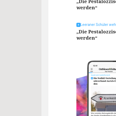
„Die Pestalozzi
werden“
Leeraner Schüler weh
„Die Pestalozzi
werden“