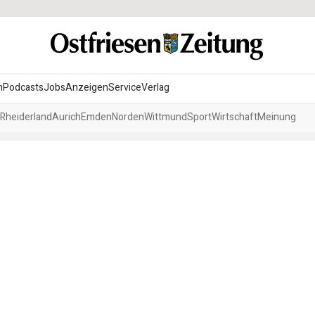
n
Podcasts
Jobs
Anzeigen
Service
Verlag
Rheiderland
Aurich
Emden
Norden
Wittmund
Sport
Wirtschaft
Meinung