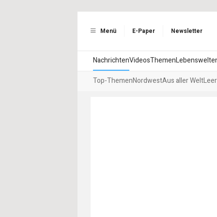
Menü
E-Paper
Newsletter
Nachrichten
Videos
Themen
Lebenswelte
Top-Themen
Nordwest
Aus aller Welt
Leer