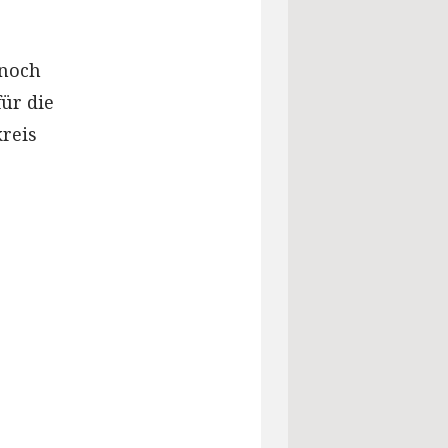
 noch
ür die
reis