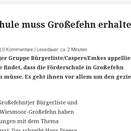
hule muss Großefehn erhalt
|
0
Kommentare
|
Lesedauer: ca. 2 Minuten
er Gruppe Bürgerliste/Caspers/Emkes appellie
ie findet, dass die Förderschule in Großefehn
n müsse. Es geht ihnen vor allem um den gezie
Großefehntjer Bürgerliste und
 Wiesmoor-Großefehn haben
itzungen mit dem Thema
asst. Das schreibt Hans Freese