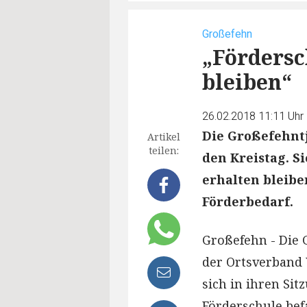
Großefehn
„Fördersc
bleiben“
26.02.2018 11:11 Uhr
Die Großefehntj
Artikel
teilen:
den Kreistag. S
erhalten bleibe
Förderbedarf.
Großefehn - Die 
der Ortsverband
sich in ihren S
Förderschule bef