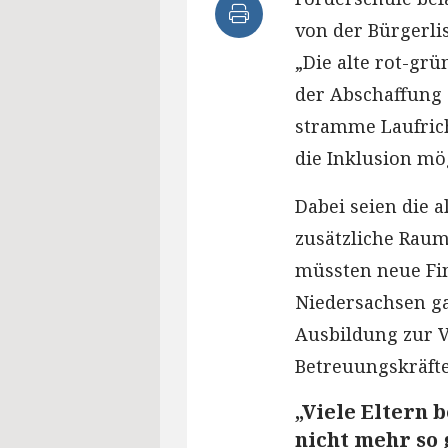
von der Bürgerlis
„Die alte rot-gr
der Abschaffung 
stramme Laufric
die Inklusion mög
Dabei seien die 
zusätzliche Rau
müssten neue Fin
Niedersachsen ga
Ausbildung zur V
Betreuungskräften
„Viele Eltern 
nicht mehr so