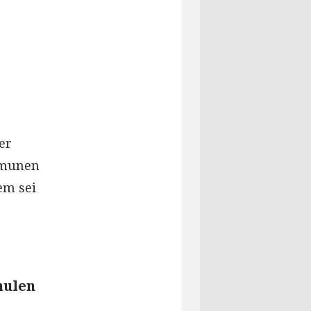
er
mmunen
em sei
hulen