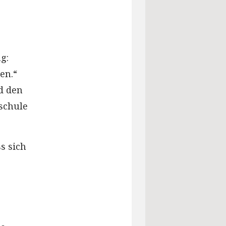
g:
en.“
d den
rschule
s sich