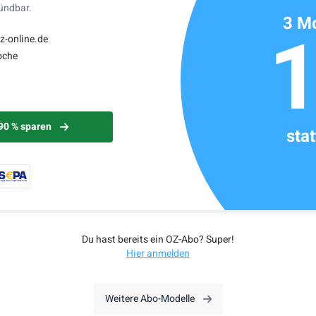
kündbar.
3 Mo
z-online.de
oche
 90 % sparen
sta
Du hast bereits ein OZ-Abo? Super!
Hier anmelden
Weitere Abo-Modelle