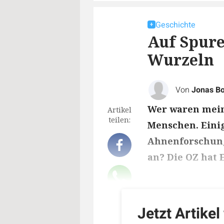
Geschichte
Auf Spure
Wurzeln
Von
Jonas B
Wer waren meine
Artikel
teilen:
Menschen. Eini
Ahnenforschung.
an? Die OZ hat 
Lesedauer des Art
Jetzt Artikel