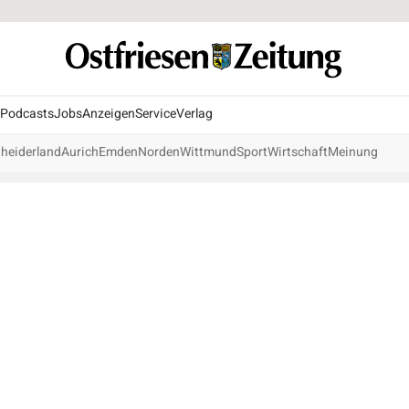
Podcasts
Jobs
Anzeigen
Service
Verlag
heiderland
Aurich
Emden
Norden
Wittmund
Sport
Wirtschaft
Meinung