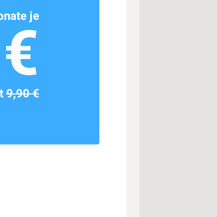
nate je
1€
tt
9,90 €