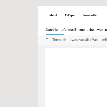
Menü
E-Paper
Newsletter
Nachrichten
Videos
Themen
Lebenswelten
Top-Themen
Nordwest
Aus aller Welt
Leer
R