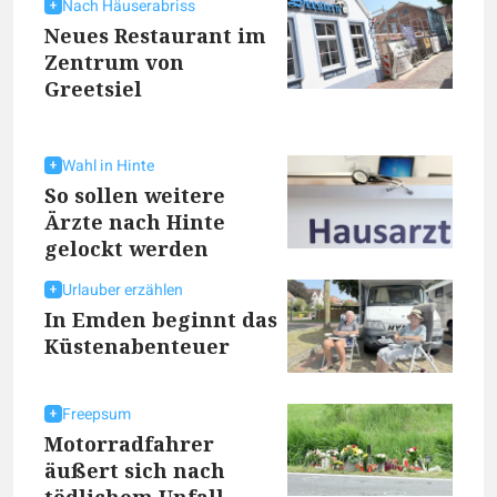
Nach Häuserabriss
Neues Restaurant im
Zentrum von
Greetsiel
Wahl in Hinte
So sollen weitere
Ärzte nach Hinte
gelockt werden
Urlauber erzählen
In Emden beginnt das
Küstenabenteuer
Freepsum
Motorradfahrer
äußert sich nach
tödlichem Unfall