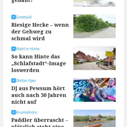
Greetsiel
Riesige Hecke – wenn
der Gehweg zu
schmal wird
Wahl in Hinte
So kann Hinte das
„Schlafstadt“-Image
loswerden
Stefan Itjes
DJ aus Pewsum hört
auch nach 30 Jahren
nicht auf
Krummhörn
Paddler überrascht –
plötzlich steht eine