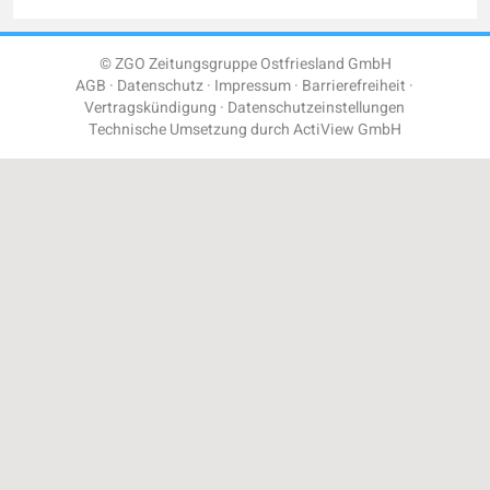
© ZGO Zeitungsgruppe Ostfriesland GmbH
AGB
Datenschutz
Impressum
Barrierefreiheit
Vertragskündigung
Datenschutzeinstellungen
Technische Umsetzung durch
ActiView GmbH
Einloggen
Registrieren
Benutzername oder E-Mail
Passwort