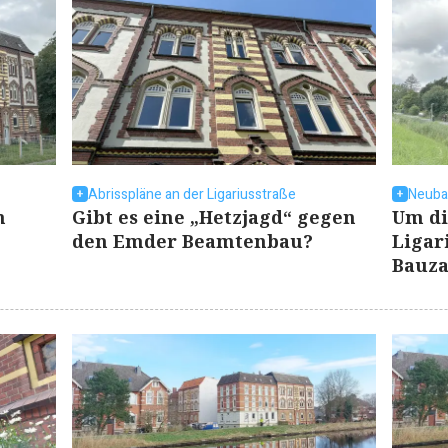
Abrisspläne an der Ligariusstraße
Neuba
n
Gibt es eine „Hetzjagd“ gegen
Um di
den Emder Beamtenbau?
Ligar
Bauz