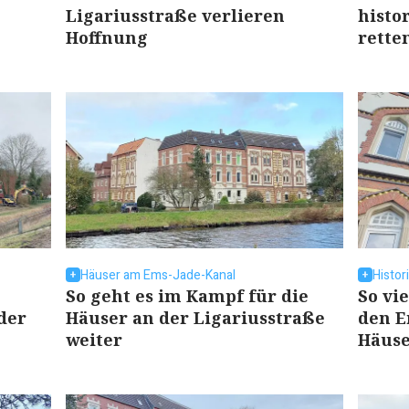
Ligariusstraße verlieren
histo
Hoffnung
rette
Häuser am Ems-Jade-Kanal
Histo
So geht es im Kampf für die
So vi
der
Häuser an der Ligariusstraße
den E
weiter
Häus