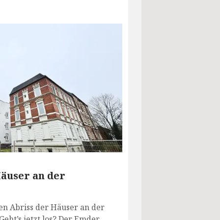
Häuser an der
en Abriss der Häuser an der
Geht’s jetzt los? Der Emder