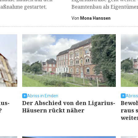
 Maßnahme gestartet.
Beamtenbau als Eigentümer 
Von
Mona Hanssen
Abriss in Emden
Abriss
ius-
Der Abschied von den Ligarius-
Bewoh
?
Häusern rückt näher
raus 
weite