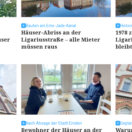
Bauten am Ems-Jade-Kanal
Histor
Häuser-Abriss an der
1978 z
user
Ligariusstraße – alle Mieter
Ligar
müssen raus
bleib
Nach Absage der Stadt Emden
Geplan
Bewohner der Häuser an der
Warum