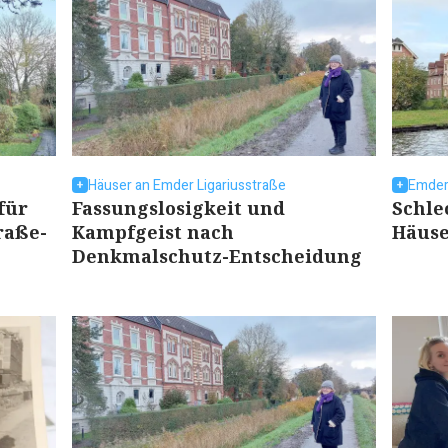
Häuser an Emder Ligariusstraße
Emder
 für
Fassungslosigkeit und
Schle
raße-
Kampfgeist nach
Häuse
Denkmalschutz-Entscheidung