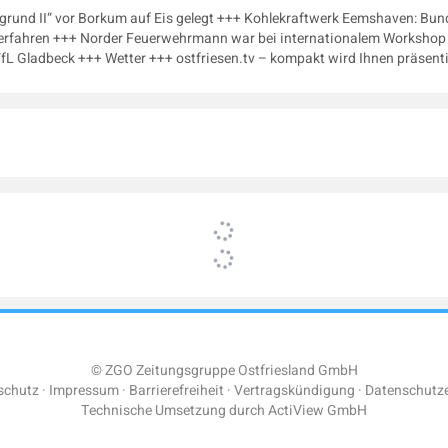
grund II“ vor Borkum auf Eis gelegt +++ Kohlekraftwerk Eemshaven: Bu
erfahren +++ Norder Feuerwehrmann war bei internationalem Workshop i
L Gladbeck +++ Wetter +++ ostfriesen.tv – kompakt wird Ihnen präsenti
© ZGO Zeitungsgruppe Ostfriesland GmbH
schutz
Impressum
Barrierefreiheit
Vertragskündigung
Datenschutze
Technische Umsetzung durch
ActiView GmbH