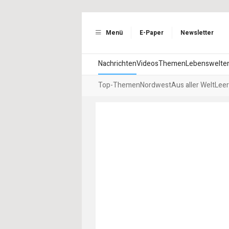
Menü
E-Paper
Newsletter
Nachrichten
Videos
Themen
Lebenswelte
Top-Themen
Nordwest
Aus aller Welt
Leer