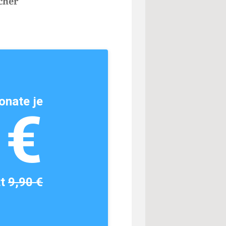
cher
onate je
1€
tt
9,90 €