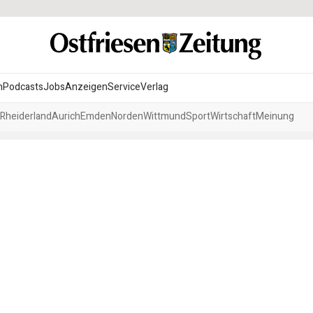
n
Podcasts
Jobs
Anzeigen
Service
Verlag
Rheiderland
Aurich
Emden
Norden
Wittmund
Sport
Wirtschaft
Meinung