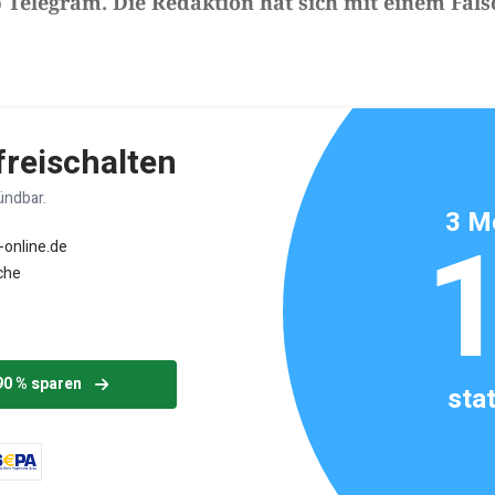
Telegram. Die Redaktion hat sich mit einem Fäls
ikels: ca. 7 Minuten
 freischalten
ündbar.
3 M
-online.de
che
90 % sparen
sta