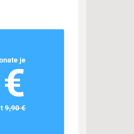
onate je
1€
tt
9,90 €