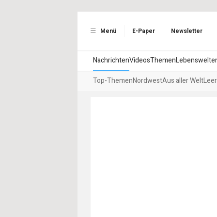
Menü
E-Paper
Newsletter
Nachrichten
Videos
Themen
Lebenswelte
Top-Themen
Nordwest
Aus aller Welt
Leer