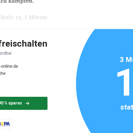
 zu kämpfen.
ikels: ca. 1 Minute
 freischalten
ündbar.
3 M
-online.de
che
90 % sparen
sta