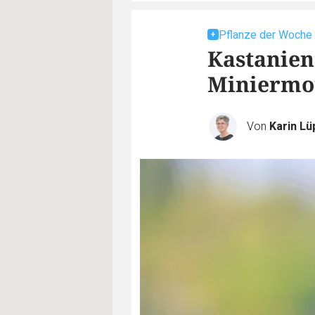
Pflanze der Woche
Kastanien 
Miniermo
Von
Karin L