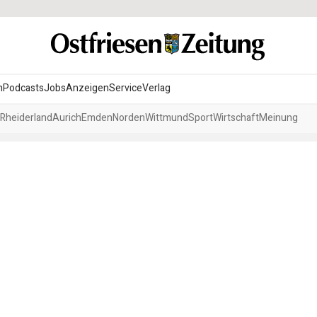
n
Podcasts
Jobs
Anzeigen
Service
Verlag
Rheiderland
Aurich
Emden
Norden
Wittmund
Sport
Wirtschaft
Meinung