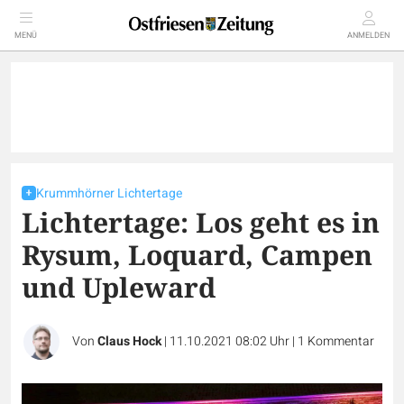
MENÜ
ANMELDEN
Krummhörner Lichtertage
Lichtertage: Los geht es in
Rysum, Loquard, Campen
und Upleward
Von
Claus Hock
|
11.10.2021 08:02 Uhr
|
1
Kommentar