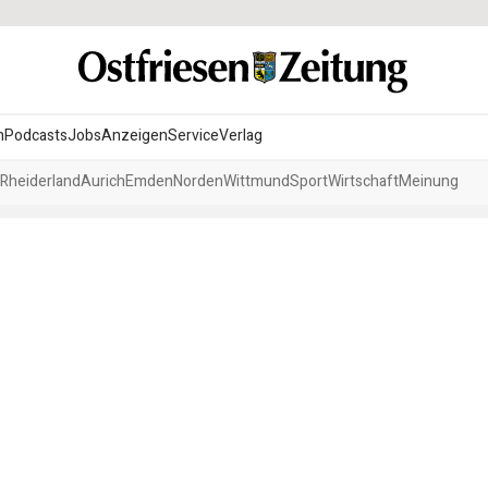
n
Podcasts
Jobs
Anzeigen
Service
Verlag
Rheiderland
Aurich
Emden
Norden
Wittmund
Sport
Wirtschaft
Meinung