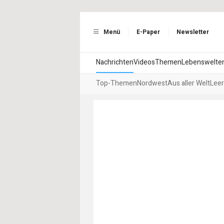
Menü
E-Paper
Newsletter
Nachrichten
Videos
Themen
Lebenswelte
Top-Themen
Nordwest
Aus aller Welt
Leer