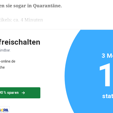
 sie sogar in Quarantäne.
ikels: ca. 4 Minuten
 freischalten
ündbar.
3 M
-online.de
che
90 % sparen
sta