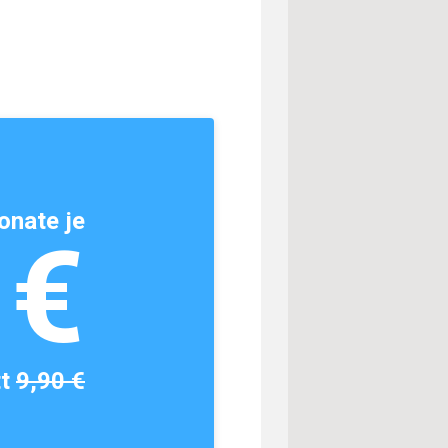
onate je
1€
tt
9,90 €