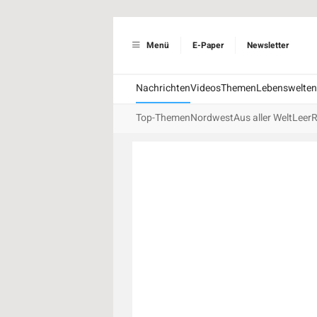
Menü
E-Paper
Newsletter
Nachrichten
Videos
Themen
Lebenswelten
Top-Themen
Nordwest
Aus aller Welt
Leer
R