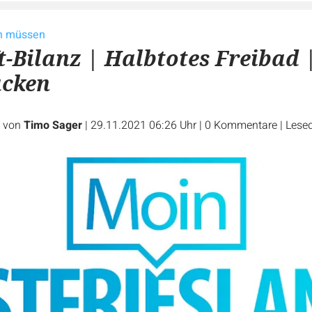
en müssen
-Bilanz | Halbtotes Freibad 
cken
e von
Timo Sager
|
29.11.2021 06:26 Uhr
|
0
Kommentare
|
Lesed