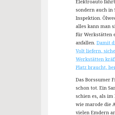
Elektroauto fährt
sondern auch in 
Inspektion. Ölw
alles kann man s
für Werkstätten 
anfallen.
Damit d
Volt liefern, si
Werkstätten kräf
Platz braucht, b
Das Borssumer F
schon tot. Ein Sa
schien es, als i
wie marode die An
vielen Emdern am