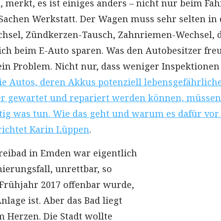
, merkt, es ist einiges anders – nicht nur beim Fah
Sachen Werkstatt. Der Wagen muss sehr selten in 
echsel, Zündkerzen-Tausch, Zahnriemen-Wechsel, 
ich beim E-Auto sparen. Was den Autobesitzer freut
ein Problem. Nicht nur, dass weniger Inspektionen
ie Autos, deren Akkus potenziell lebensgefährlich
cher gewartet und repariert werden können, müssen
tig was tun. Wie das geht und warum es dafür vor
erichtet Karin Lüppen
.
reibad in Emden war eigentlich
nierungsfall, unrettbar, so
m Frühjahr 2017 offenbar wurde,
lage ist. Aber das Bad liegt
 Herzen. Die Stadt wollte