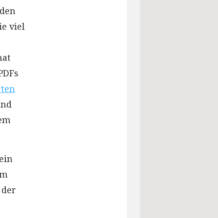
mden
e viel
hat
 PDFs
rten
and
rem
ein
om
 der