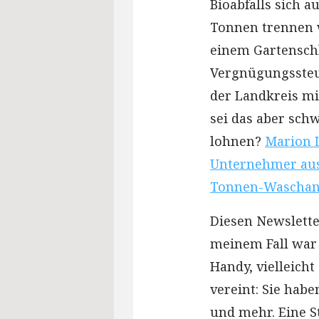
Bioabfalls sich 
Tonnen trennen w
einem Gartenschl
Vergnügungssteuer
der Landkreis m
sei das aber schw
lohnen?
Marion 
Unternehmer aus
Tonnen-Waschanl
Diesen Newslette
meinem Fall war 
Handy, vielleicht
vereint: Sie habe
und mehr. Eine S