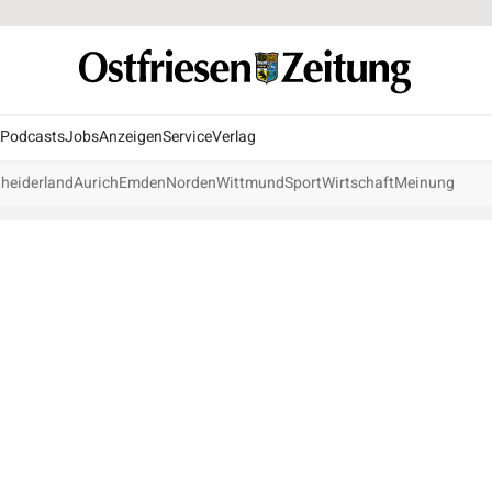
Podcasts
Jobs
Anzeigen
Service
Verlag
heiderland
Aurich
Emden
Norden
Wittmund
Sport
Wirtschaft
Meinung