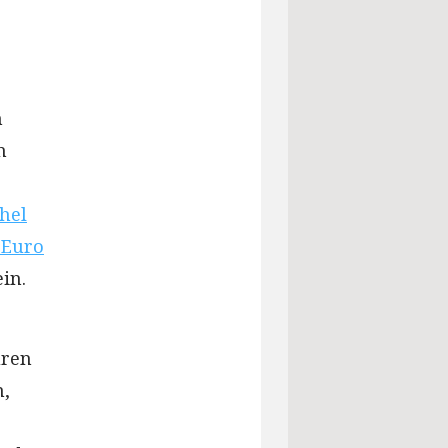
n
n
hel
 Euro
in.
uren
n,