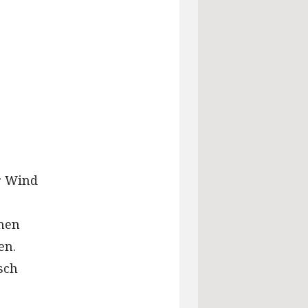
r Wind
inen
en.
sch