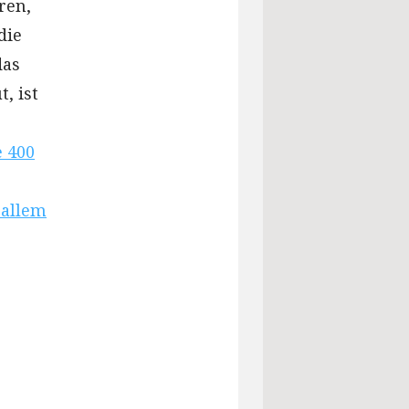
ren,
die
das
, ist
e 400
 allem