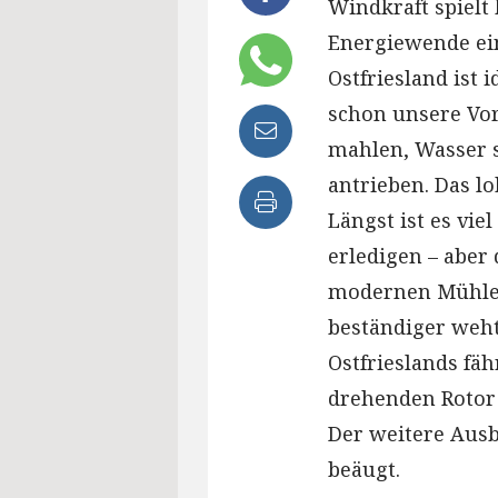
Windkraft spielt
Energiewende ein
Ostfriesland ist 
schon unsere Vor
mahlen, Wasser 
antrieben. Das lo
Längst ist es viel
erledigen – aber
modernen Mühlen
beständiger weht
Ostfrieslands fä
drehenden Rotor
Der weitere Ausb
beäugt.