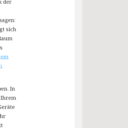
n der
sagen:
gt sich
 Raum
as
nem
n
en. In
f Ihrem
Geräte
ehr
it