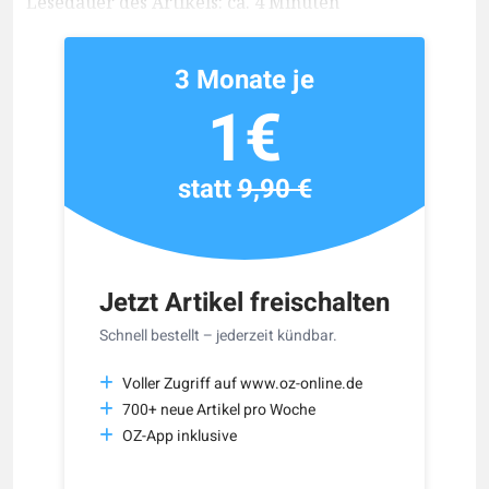
Lesedauer des Artikels: ca. 4 Minuten
3 Monate je
1€
statt
9,90 €
Jetzt Artikel freischalten
Schnell bestellt – jederzeit kündbar.
Voller Zugriff auf www.oz-online.de
700+ neue Artikel pro Woche
OZ-App inklusive