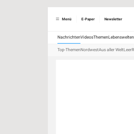
Menü
E-Paper
Newsletter
Nachrichten
Videos
Themen
Lebenswelten
Top-Themen
Nordwest
Aus aller Welt
Leer
R