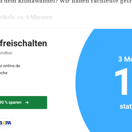
nd dem Klimawandel? Wir haben Fachleute gefr
ikels: ca. 4 Minuten
 freischalten
kündbar.
3 Mo
z-online.de
oche
 90 % sparen
sta