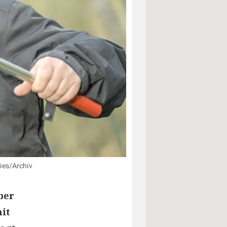
ies/Archiv
ber
mit