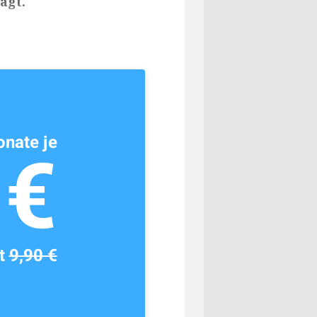
agt.
nate je
1€
tt
9,90 €