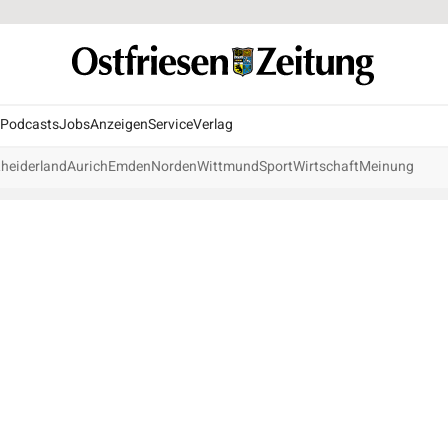
Podcasts
Jobs
Anzeigen
Service
Verlag
heiderland
Aurich
Emden
Norden
Wittmund
Sport
Wirtschaft
Meinung