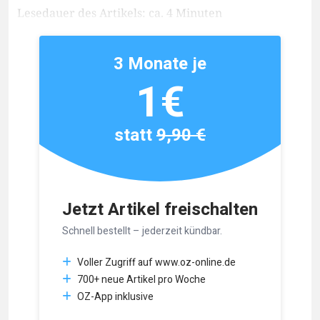
Lesedauer des Artikels: ca. 4 Minuten
3 Monate je
1€
statt
9,90 €
Jetzt Artikel freischalten
Schnell bestellt – jederzeit kündbar.
Voller Zugriff auf www.oz-online.de
700+ neue Artikel pro Woche
OZ-App inklusive