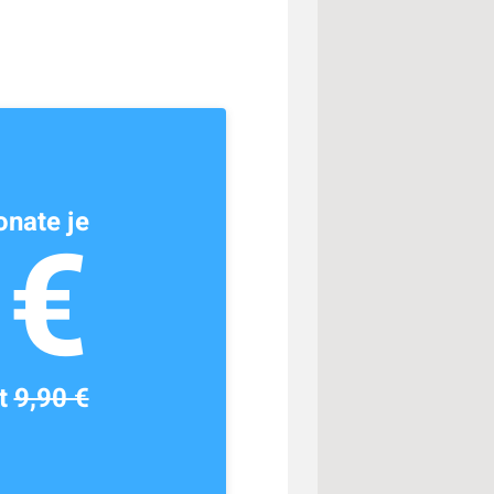
nate je
1€
tt
9,90 €