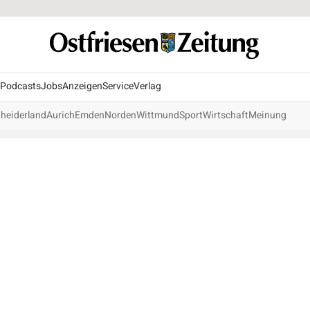
Podcasts
Jobs
Anzeigen
Service
Verlag
heiderland
Aurich
Emden
Norden
Wittmund
Sport
Wirtschaft
Meinung