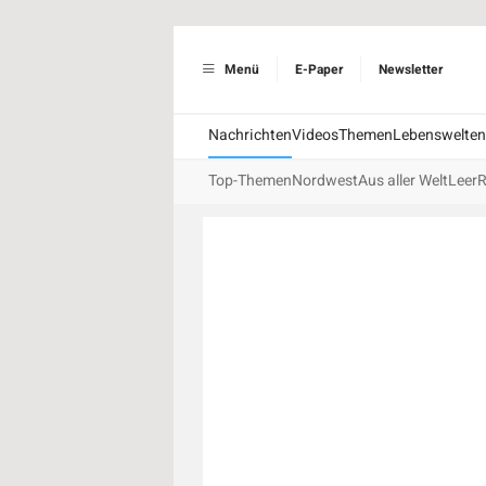
Menü
E-Paper
Newsletter
Nachrichten
Videos
Themen
Lebenswelten
Top-Themen
Nordwest
Aus aller Welt
Leer
R