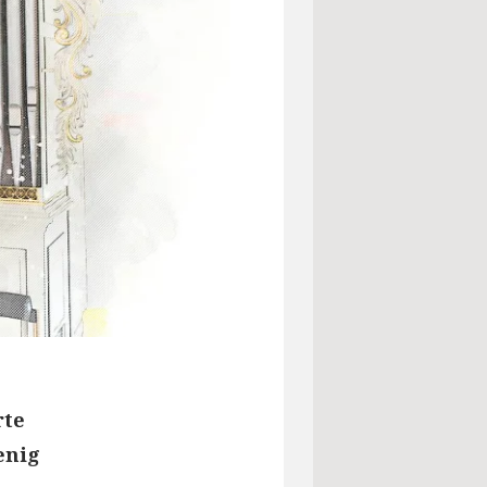
rte
enig