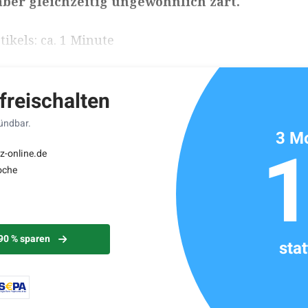
aber gleichzeitig ungewöhnlich zart.
ikels: ca. 1 Minute
 freischalten
kündbar.
3 Mo
z-online.de
oche
 90 % sparen
sta