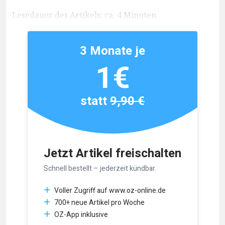
Lesedauer des Artikels: ca. 4 Minuten
3 Monate je
1€
statt
9,90 €
Jetzt Artikel freischalten
Schnell bestellt – jederzeit kündbar.
Voller Zugriff auf www.oz-online.de
700+ neue Artikel pro Woche
OZ-App inklusive