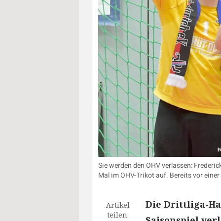
Sie werden den OHV verlassen: Frederic
Mal im OHV-Trikot auf. Bereits vor einer
Die Drittliga-H
Artikel
teilen:
Saisonspiel ver