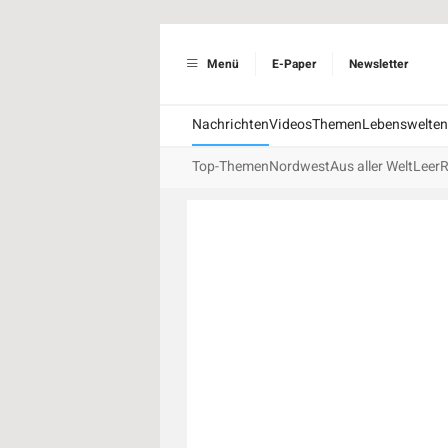
Menü
E-Paper
Newsletter
Nachrichten
Videos
Themen
Lebenswelten
Top-Themen
Nordwest
Aus aller Welt
Leer
R