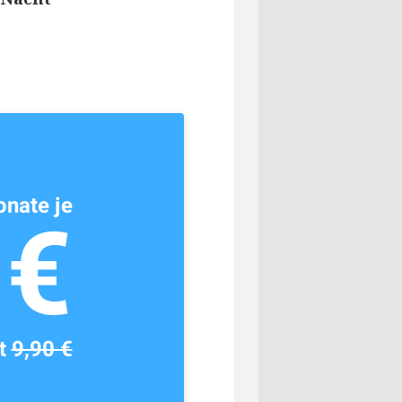
nate je
1€
tt
9,90 €