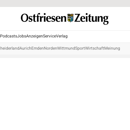
Podcasts
Jobs
Anzeigen
Service
Verlag
heiderland
Aurich
Emden
Norden
Wittmund
Sport
Wirtschaft
Meinung