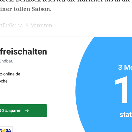
iner tollen Saison.
ikels: ca. 3 Minuten
 freischalten
kündbar.
3 Mo
z-online.de
oche
 90 % sparen
sta