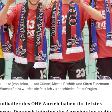
k Lüpke (von links), Lukas Günsel, Meeno Reshöft und Sören Fuhrmann li
 Woche (Foto) wurden sie feierlich verabschiedet. Foto: Ortgies
andballer des OHV Aurich haben ihr letztes
loren. Dennoch feierten die Auricher bis in die