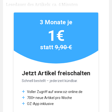
Lesedauer des Artikels: ca. 4 Minuten
3 Monate je
1€
statt
9,90 €
Jetzt Artikel freischalten
Schnell bestellt – jederzeit kündbar.
Voller Zugriff auf www.oz-online.de
700+ neue Artikel pro Woche
OZ-App inklusive