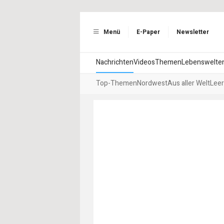
Menü
E-Paper
Newsletter
Nachrichten
Videos
Themen
Lebenswelte
Top-Themen
Nordwest
Aus aller Welt
Leer