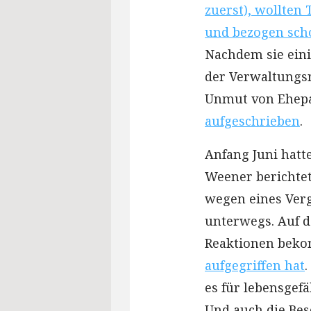
zuerst), wollte
und bezogen scho
Nachdem sie eini
der Verwaltungsr
Unmut von Ehep
aufgeschrieben
.
Anfang Juni hatte
Weener berichtet.
wegen eines Verg
unterwegs. Auf 
Reaktionen beko
aufgegriffen hat
es für lebensgefä
Und auch die Bes