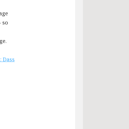
age
– so
ge.
: Dass