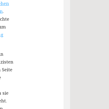
ehen
en
.
chte
zum
ng
in
izisten
 Seite
e
 sie
eht.
en