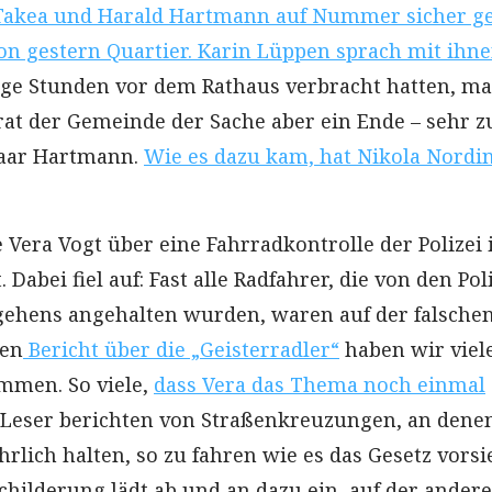
n Takea und Harald Hartmann auf Nummer sicher g
n gestern Quartier. Karin Lüppen sprach mit ihn
ge Stunden vor dem Rathaus verbracht hatten, ma
at der Gemeinde der Sache aber ein Ende – sehr 
aar Hartmann.
Wie es dazu kam, hat Nikola Nordi
 Vera Vogt über eine Fahrradkontrolle der Polizei 
 Dabei fiel auf: Fast alle Radfahrer, die von den Pol
ehens angehalten wurden, waren auf der falschen
den
Bericht über die „Geisterradler“
haben wir viel
mmen. So viele,
dass Vera das Thema noch einmal
. Leser berichten von Straßenkreuzungen, an denen
hrlich halten, so zu fahren wie es das Gesetz vorsi
childerung lädt ab und an dazu ein, auf der ander