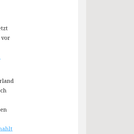
tzt
 vor
m
rland
och
ten
mahlt