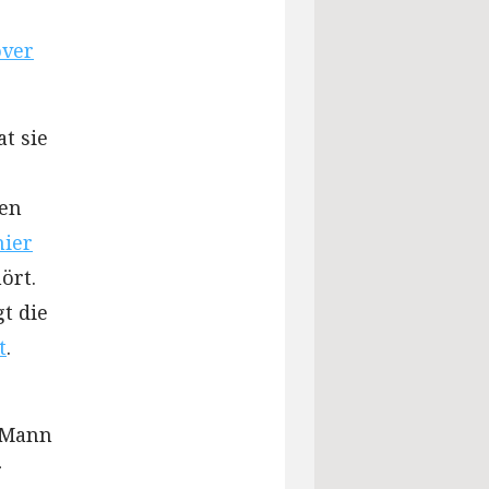
over
t sie
nen
hier
ört.
t die
t
.
r Mann
r