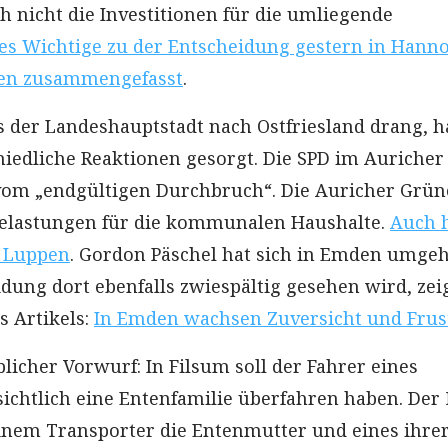
h nicht die Investitionen für die umliegende
les Wichtige zu der Entscheidung gestern in Hann
en zusammengefasst
.
s der Landeshauptstadt nach Ostfriesland drang, ha
hiedliche Reaktionen gesorgt. Die SPD im Auricher
vom „endgültigen Durchbruch“. Die Auricher Grü
Belastungen für die kommunalen Haushalte.
Auch 
n Luppen
. Gordon Päschel hat sich in Emden umgeh
dung dort ebenfalls zwiespältig gesehen wird, zeig
s Artikels:
In Emden wachsen Zuversicht und Frus
blicher Vorwurf: In Filsum soll der Fahrer eines
sichtlich eine Entenfamilie überfahren haben. De
inem Transporter die Entenmutter und eines ihre