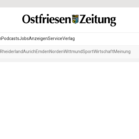
n
Podcasts
Jobs
Anzeigen
Service
Verlag
Rheiderland
Aurich
Emden
Norden
Wittmund
Sport
Wirtschaft
Meinung