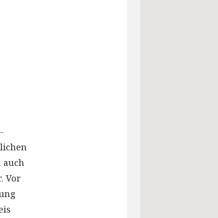
-
lichen
n auch
. Vor
lung
eis