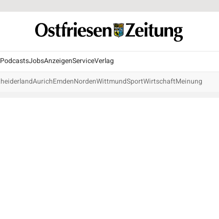
Podcasts
Jobs
Anzeigen
Service
Verlag
heiderland
Aurich
Emden
Norden
Wittmund
Sport
Wirtschaft
Meinung