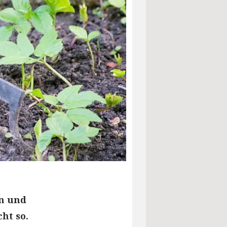
en und
ht so.