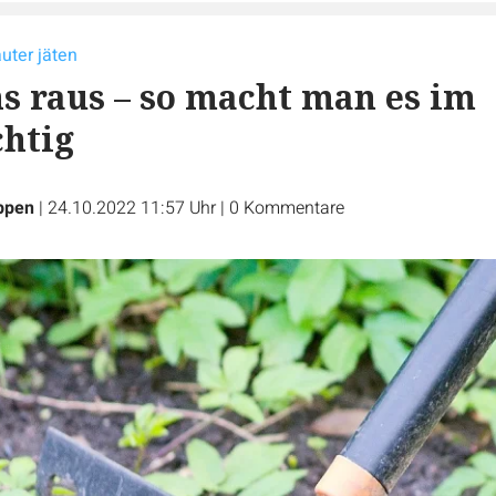
uter jäten
 raus – so macht man es im
chtig
ppen
|
24.10.2022 11:57 Uhr
|
0
Kommentare