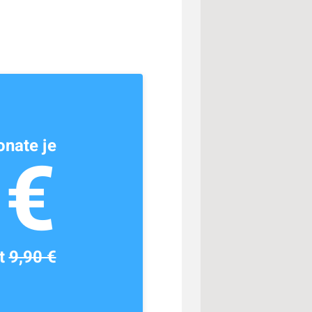
nate je
1€
tt
9,90 €