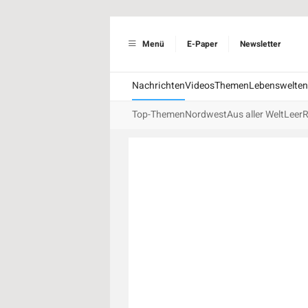
Menü
E-Paper
Newsletter
Nachrichten
Videos
Themen
Lebenswelten
Top-Themen
Nordwest
Aus aller Welt
Leer
R