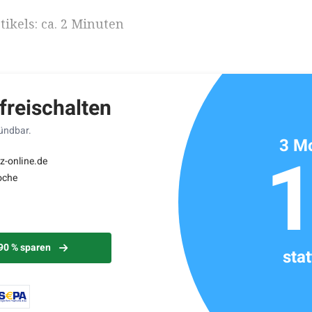
ikels: ca. 2 Minuten
 freischalten
kündbar.
3 Mo
z-online.de
oche
 90 % sparen
sta