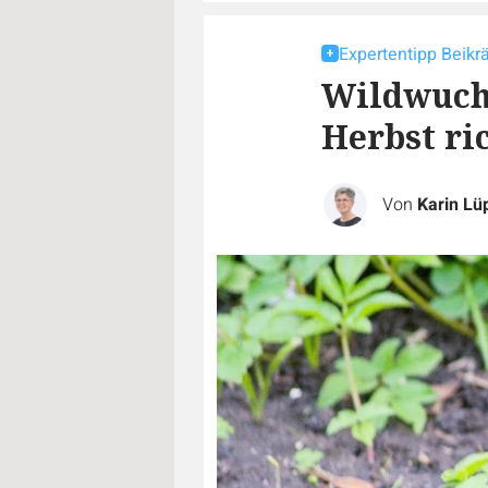
Expertentipp Beikrä
Wildwuchs
Herbst ri
Von
Karin Lü