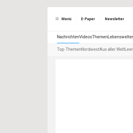
Menü
E-Paper
Newsletter
Nachrichten
Videos
Themen
Lebenswelte
Top-Themen
Nordwest
Aus aller Welt
Leer