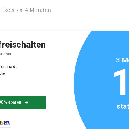
ikels: ca. 4 Minuten
 freischalten
ündbar.
3 M
-online.de
che
90 % sparen
sta