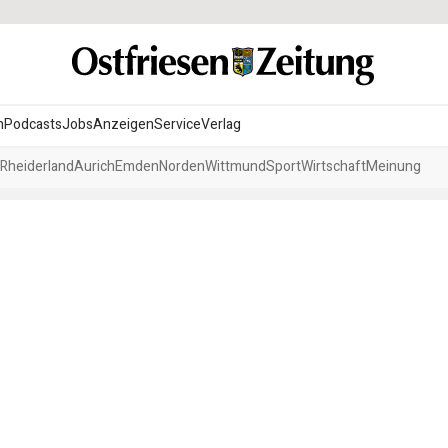
n
Podcasts
Jobs
Anzeigen
Service
Verlag
Rheiderland
Aurich
Emden
Norden
Wittmund
Sport
Wirtschaft
Meinung