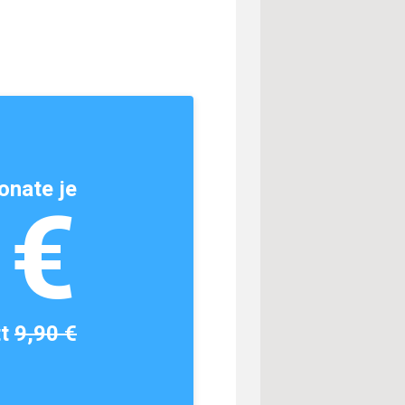
onate je
1€
tt
9,90 €