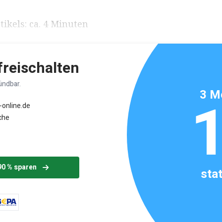
ikels: ca. 4 Minuten
 freischalten
ündbar.
3 M
-online.de
che
90 % sparen
sta