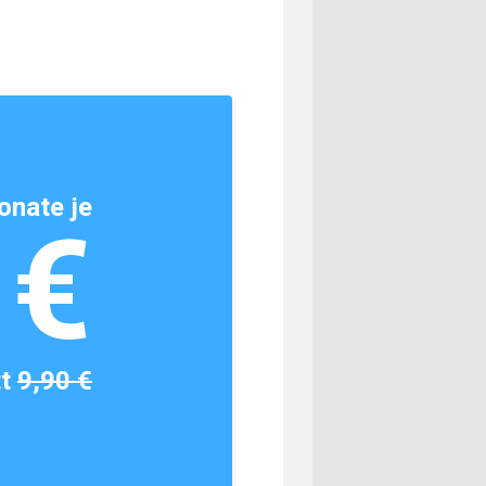
onate je
1€
tt
9,90 €