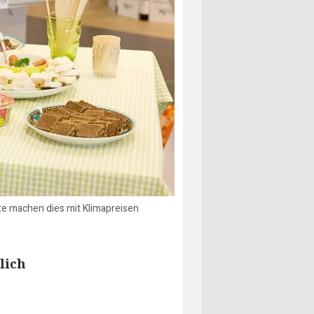
kte machen dies mit Klimapreisen
lich