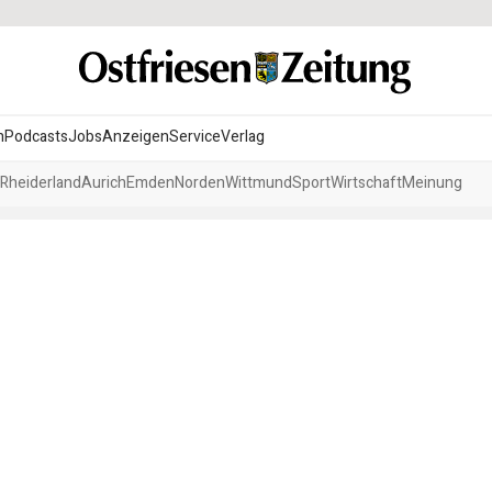
n
Podcasts
Jobs
Anzeigen
Service
Verlag
Rheiderland
Aurich
Emden
Norden
Wittmund
Sport
Wirtschaft
Meinung