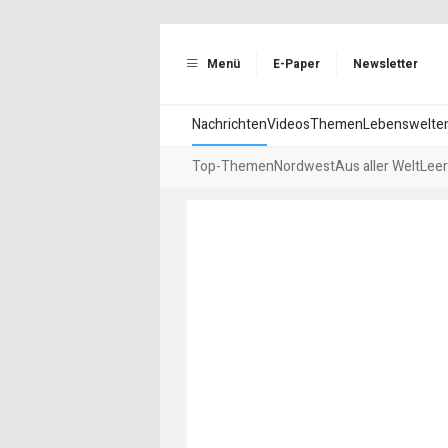
Menü
E-Paper
Newsletter
Nachrichten
Videos
Themen
Lebenswelte
Top-Themen
Nordwest
Aus aller Welt
Leer