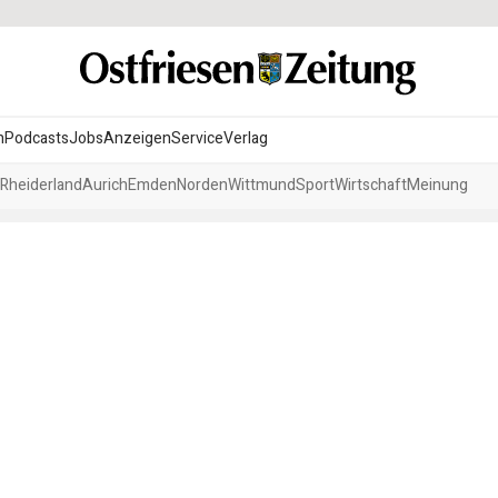
n
Podcasts
Jobs
Anzeigen
Service
Verlag
Rheiderland
Aurich
Emden
Norden
Wittmund
Sport
Wirtschaft
Meinung