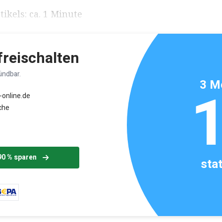
ikels: ca. 1 Minute
 freischalten
ündbar.
3 M
-online.de
che
90 % sparen
sta