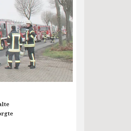
alte
orgte