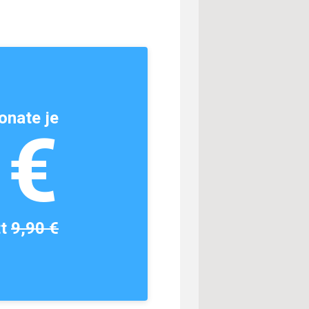
onate je
1€
tt
9,90 €