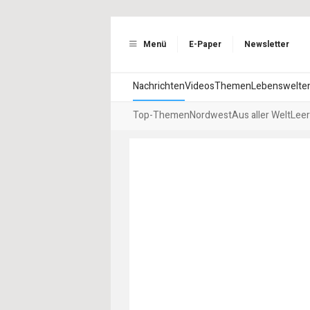
Menü
E-Paper
Newsletter
Nachrichten
Videos
Themen
Lebenswelte
Top-Themen
Nordwest
Aus aller Welt
Leer