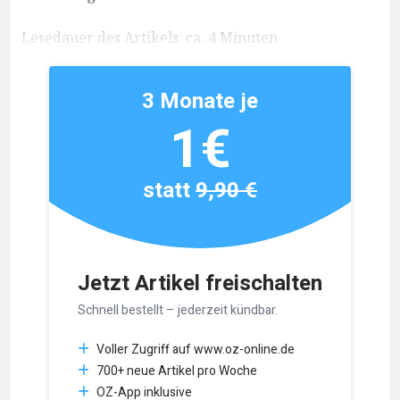
Lesedauer des Artikels: ca. 4 Minuten
3 Monate je
1€
statt
9,90 €
Jetzt Artikel freischalten
Schnell bestellt – jederzeit kündbar.
Voller Zugriff auf www.oz-online.de
700+ neue Artikel pro Woche
OZ-App inklusive