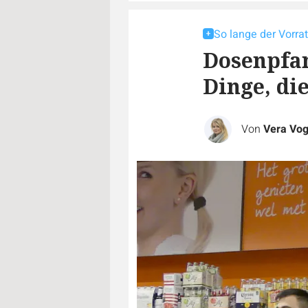
So lange der Vorrat
Dosenpfan
Dinge, di
Von
Vera Vog