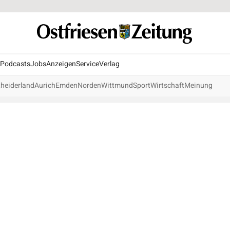
Podcasts
Jobs
Anzeigen
Service
Verlag
heiderland
Aurich
Emden
Norden
Wittmund
Sport
Wirtschaft
Meinung