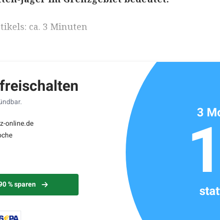
ikels: ca. 3 Minuten
 freischalten
kündbar.
3 Mo
z-online.de
oche
 90 % sparen
sta