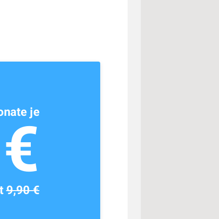
nate je
1€
tt
9,90 €