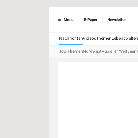
Menü
E-Paper
Newsletter
Nachrichten
Videos
Themen
Lebenswelten
Top-Themen
Nordwest
Aus aller Welt
Leer
R