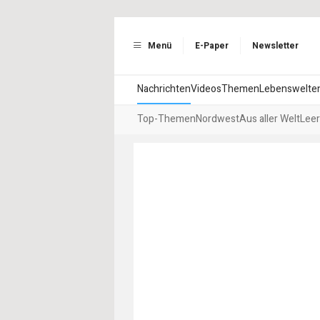
Menü
E-Paper
Newsletter
Nachrichten
Videos
Themen
Lebenswelte
Top-Themen
Nordwest
Aus aller Welt
Leer