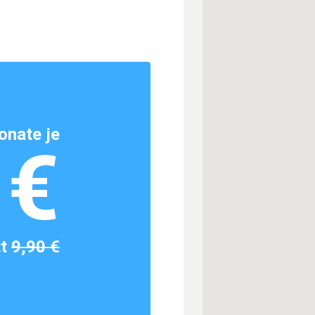
onate je
1€
tt
9,90 €