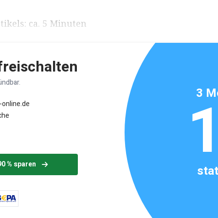
ikels: ca. 5 Minuten
 freischalten
ündbar.
3 M
-online.de
che
90 % sparen
sta