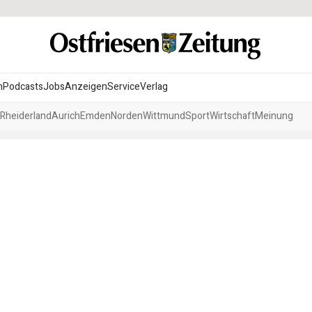
n
Podcasts
Jobs
Anzeigen
Service
Verlag
Rheiderland
Aurich
Emden
Norden
Wittmund
Sport
Wirtschaft
Meinung