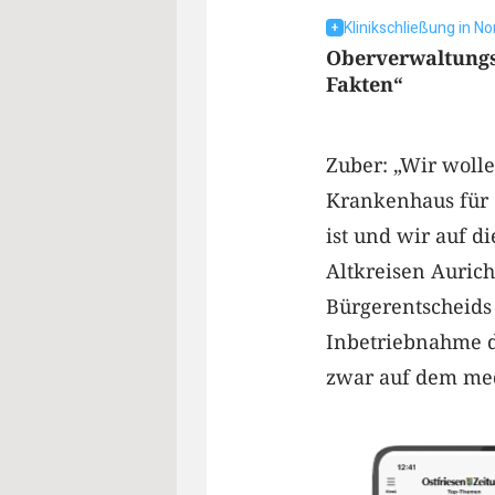
Klinikschließung in N
Oberverwaltungs
Fakten“
Zuber: „Wir woll
Krankenhaus für 
ist und wir auf d
Altkreisen Auri
Bürgerentscheids
Inbetriebnahme d
zwar auf dem med