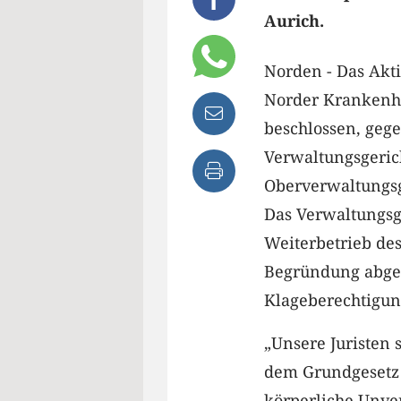
Aurich.
Norden - Das Akt
Norder Krankenha
beschlossen, geg
Verwaltungsgeri
Oberverwaltungsg
Das Verwaltungsge
Weiterbetrieb de
Begründung abgel
Klageberechtigun
„Unsere Juristen 
dem Grundgesetz 
körperliche Unver