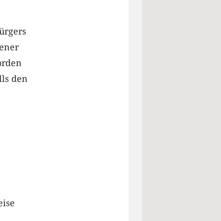
Bürgers
hener
orden
lls den
eise