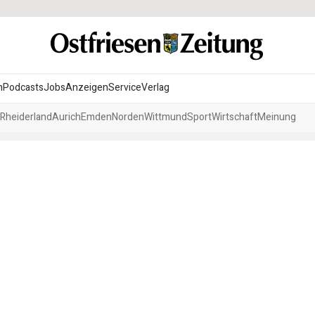
n
Podcasts
Jobs
Anzeigen
Service
Verlag
Rheiderland
Aurich
Emden
Norden
Wittmund
Sport
Wirtschaft
Meinung