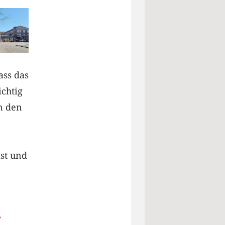
ass das
chtig
n den
st und