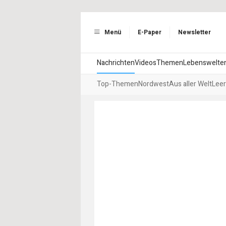
Menü
E-Paper
Newsletter
Nachrichten
Videos
Themen
Lebenswelte
Top-Themen
Nordwest
Aus aller Welt
Leer