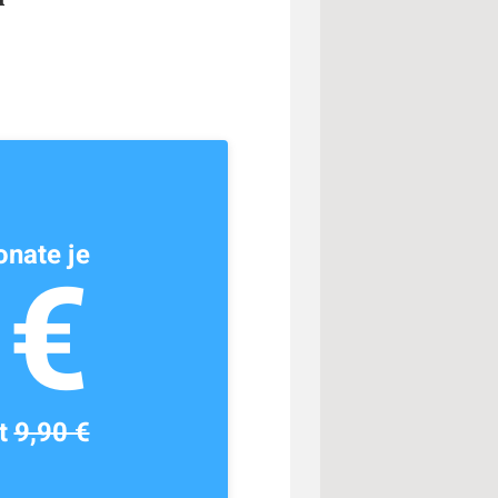
nate je
1€
tt
9,90 €