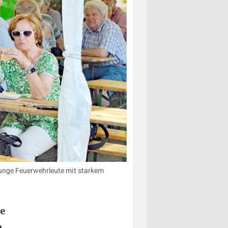
junge Feuerwehrleute mit starkem
te
n