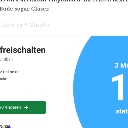
 Bude sogar Gläser.
ikels: ca. 5 Minuten
 freischalten
kündbar.
3 Mo
z-online.de
oche
 90 % sparen
sta