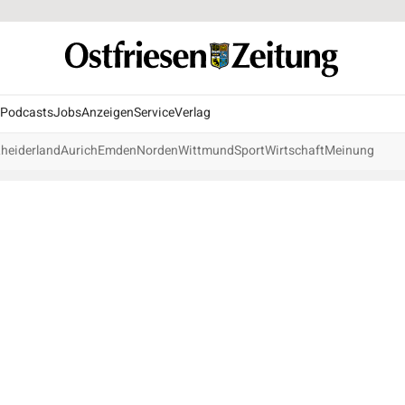
Podcasts
Jobs
Anzeigen
Service
Verlag
heiderland
Aurich
Emden
Norden
Wittmund
Sport
Wirtschaft
Meinung