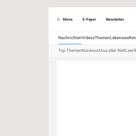
Menü
E-Paper
Newsletter
Nachrichten
Videos
Themen
Lebenswelten
Top-Themen
Nordwest
Aus aller Welt
Leer
R