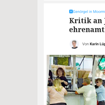
Genörgel in Moorm
Kritik an 
ehrenamtl
Von
Karin Lü