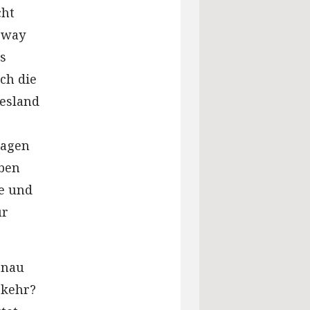
cht
rway
s
ch die
iesland
tagen
ben
e und
ür
enau
rkehr?