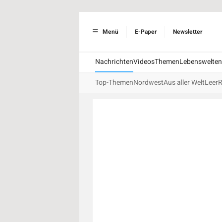
Menü
E-Paper
Newsletter
Nachrichten
Videos
Themen
Lebenswelten
Top-Themen
Nordwest
Aus aller Welt
Leer
R