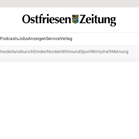
Podcasts
Jobs
Anzeigen
Service
Verlag
heiderland
Aurich
Emden
Norden
Wittmund
Sport
Wirtschaft
Meinung