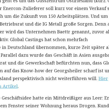
ei geht es um das Gusszentrum Ostfriesland (kurz:
er Enercon-Zulieferer soll kurz vor einem Verkauf 
ch um die Zukunft von 150 Arbeitsplätzen. Und um
Betriebsrat und die IG Metall große Sorgen. Denn 
fer wird das Unternehmen Baettr genannt, zuvor a
aktiv. Global Castings hat schon mehrfach
e in Deutschland übernommen, kurze Zeit später a
 Parallel dazu wurde das Geschäft in Asien ausgeb
rat und die Gewerkschaft befürchten nun, dass Gl
em auf das Know-how der Georgsheiler scharf ist u
esland perspektivisch nicht weiterführen will.
Hier
s Artikel
.
 Geschäftsidee hatte ein Mittdreißiger aus Leer: E
inem Fenster seiner Wohnung heraus Drogen. Kund