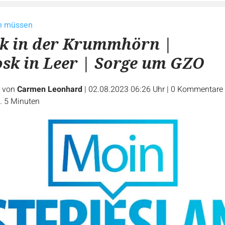
en müssen
ck in der Krummhörn |
sk in Leer | Sorge um GZO
e von
Carmen Leonhard
|
02.08.2023 06:26 Uhr
|
0
Kommentare
. 5 Minuten