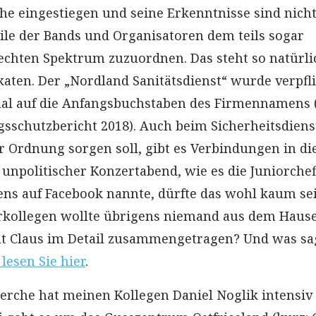
che eingestiegen und seine Erkenntnisse sind nich
le der Bands und Organisatoren dem teils sogar
echten Spektrum zuzuordnen. Das steht so natürli
katen. Der „Nordland Sanitätsdienst“ wurde verpfli
mal auf die Anfangsbuchstaben des Firmennamens 
gsschutzbericht 2018). Auch beim Sicherheitsdiens
 Ordnung sorgen soll, gibt es Verbindungen in di
 unpolitischer Konzertabend, wie es die Juniorchef
s auf Facebook nannte, dürfte das wohl kaum sei
kollegen wollte übrigens niemand aus dem Haus
t Claus im Detail zusammengetragen? Und was sag
 lesen Sie hier
.
erche hat meinen Kollegen Daniel Noglik intensiv