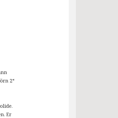
ann
örn 2“
olide.
n. Er