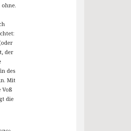
t ohne.
ch
chtet:
(oder
t, der
e
in des
n. Mit
e Voß
t die