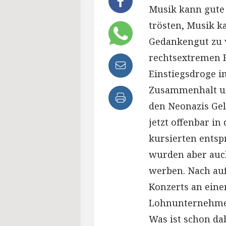
Musik kann gute
trösten, Musik k
Gedankengut zu v
rechtsextremen B
Einstiegsdroge in
Zusammenhalt un
den Neonazis Gel
jetzt offenbar i
kursierten entsp
wurden aber auch
werben. Nach au
Konzerts an ein
Lohnunternehmens
Was ist schon da