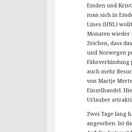
Emden und Krist
man sich in Emd
Lines (HNL) woll
Monaten wieder 
Zeichen, dass da
und Norwegen p
Fährverbindung p
auch mehr Besuc
von Martje Mert
Einzelhandel. Hi
Urlauber attrakt
Zwei Tage lang h
angesehen. Ist d