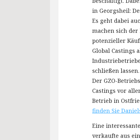
beschäftigt. Dab
in Georgsheil: D
Es geht dabei au
machen sich der 
potenzieller Käu
Global Castings 
Industriebetrieb
schließen lassen.
Der GZO-Betriebs
Castings vor all
Betrieb in Ostfri
finden Sie Daniel
Eine interessante
verkaufte aus e