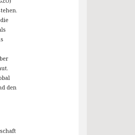
 GZO)
stehen.
 die
als
ls
ber
aut.
obal
nd den
r
schaft