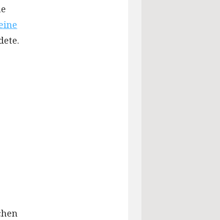
ne
eine
dete.
chen