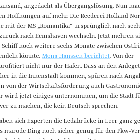
iansand, angedacht als Übergangslösung. Nun ma
en Hoffnungen auf mehr. Die Reederei Holland No
te mit der MS „Romantika“ ursprünglich nach sech
zurück nach Eemshaven wechseln. Jetzt mehren si
s Schiff noch weitere sechs Monate zwischen Ostfr
endeln könnte.
Mona Hanssen berichtet
. Von der
rofitiert nicht nur der Hafen. Dass an den Anlege
her in die Innenstadt kommen, spüren nach Anga
en von der Wirtschaftsförderung auch Gastronomi
er wird jetzt einiges unternommen, um die Stadt f
iver zu machen, die kein Deutsch sprechen.
aben sich Experten die Ledabrücke in Leer ganz g
as marode Ding noch sicher genug für den Pkw-Ve