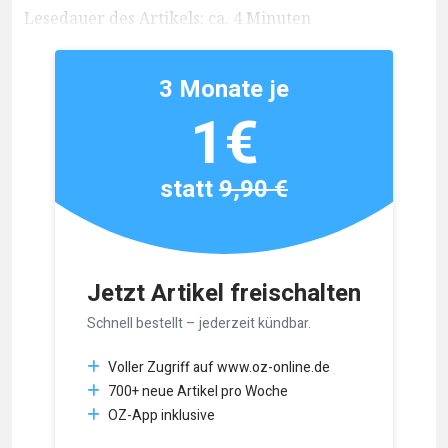
Lesedauer des Artikels: ca. 4 Minuten
3 Monate je
1€
statt
9,90 €
Jetzt Artikel freischalten
Schnell bestellt – jederzeit kündbar.
Voller Zugriff auf www.oz-online.de
700+ neue Artikel pro Woche
OZ-App inklusive