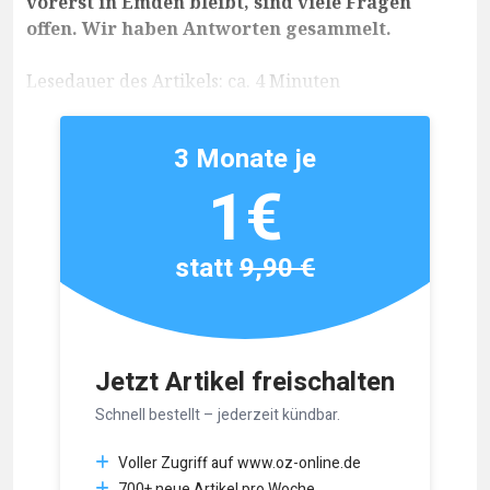
vorerst in Emden bleibt, sind viele Fragen
offen. Wir haben Antworten gesammelt.
Lesedauer des Artikels: ca. 4 Minuten
3 Monate je
1€
statt
9,90 €
Jetzt Artikel freischalten
Schnell bestellt – jederzeit kündbar.
Voller Zugriff auf www.oz-online.de
700+ neue Artikel pro Woche