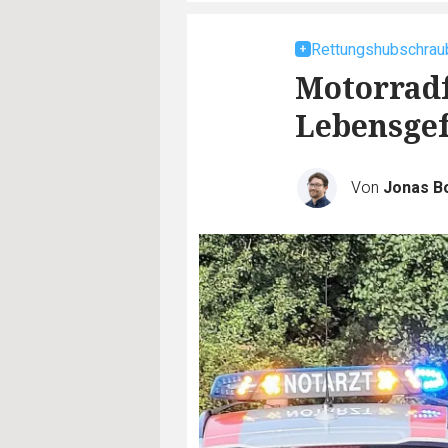
Rettungshubschraub
Motorradf
Lebensge
Von
Jonas B