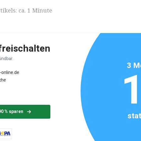
ikels: ca. 1 Minute
 freischalten
ündbar.
3 M
-online.de
che
90 % sparen
sta