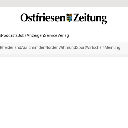
n
Podcasts
Jobs
Anzeigen
Service
Verlag
Rheiderland
Aurich
Emden
Norden
Wittmund
Sport
Wirtschaft
Meinung