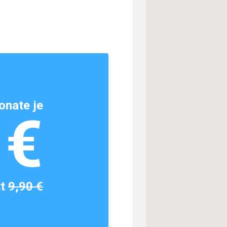
onate je
1€
tt
9,90 €