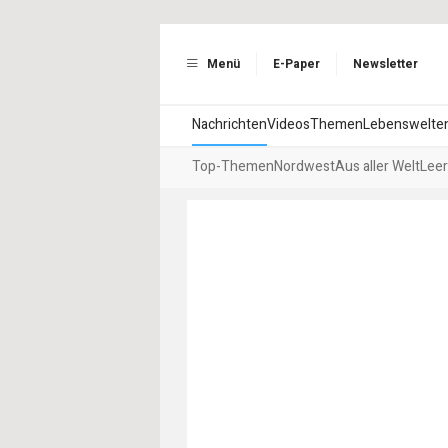
Menü
E-Paper
Newsletter
Nachrichten
Videos
Themen
Lebenswelte
Top-Themen
Nordwest
Aus aller Welt
Leer