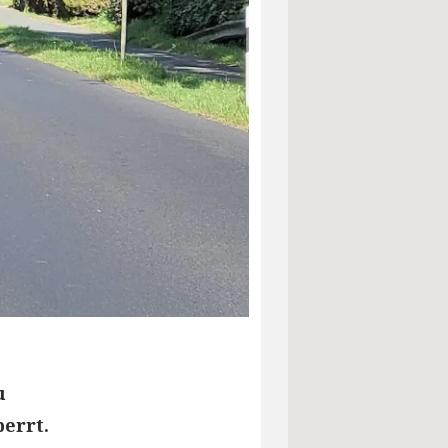
u
errt.