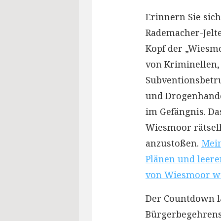
Erinnern Sie sic
Rademacher-Jelte
Kopf der „Wiesmo
von Kriminellen
Subventionsbetr
und Drogenhandel
im Gefängnis. Das
Wiesmoor rätsel
anzustoßen.
Mein
Plänen und leer
von Wiesmoor we
Der Countdown lä
Bürgerbegehrens