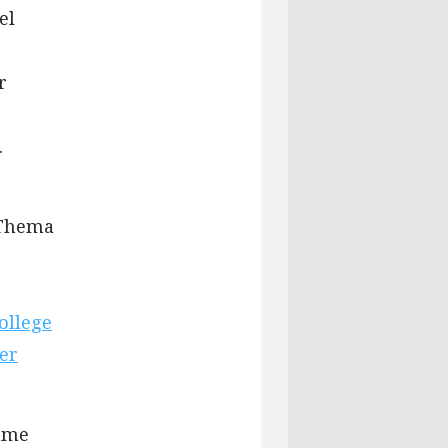
el
r
.
 Thema
ollege
er
same