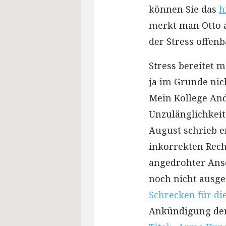
können Sie das
h
merkt man Otto a
der Stress offenb
Stress bereitet
ja im Grunde nic
Mein Kollege And
Unzulänglichkei
August schrieb er
inkorrekten Rec
angedrohter Ans
noch nicht ausg
Schrecken für die
Ankündigung der