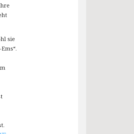
ahre
eht
hl sie
-Ems“.
im
t
t.