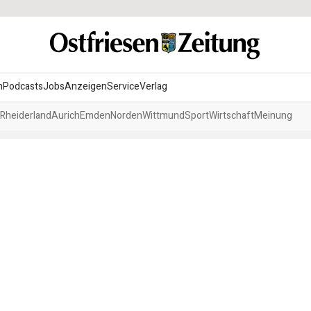
n
Podcasts
Jobs
Anzeigen
Service
Verlag
Rheiderland
Aurich
Emden
Norden
Wittmund
Sport
Wirtschaft
Meinung