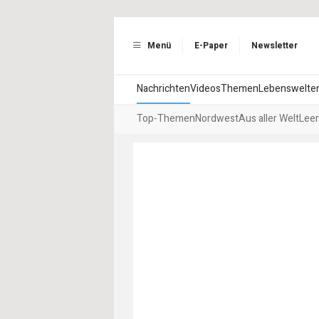
Menü
E-Paper
Newsletter
Nachrichten
Videos
Themen
Lebenswelte
Top-Themen
Nordwest
Aus aller Welt
Leer