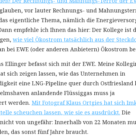
nden! Der Rechnungs- und Mahnungs-Terror der 
 glauben, vor lauter Rechnungs- und Mahnungster
das eigentliche Thema, nämlich die Energieverso
ann empfehle ich Ihnen das hier: Der Kollege ist 
ngen,
wie viel Ökostrom tatsächlich aus der Steckd
n bei EWE (oder anderen Anbietern) Ökostrom bes
s Ellinger befasst sich mit der EWE. Meine Kollegi
t sich zeigen lassen, wie das Unternehmen in
gkeit eine LNG-Pipeline quer durch Ostfriesland 
helmshaven anlandende Flüssiggas muss ja
ert werden.
Mit Fotograf Klaus Ortgies hat sich Im
telle scheuchen lassen, wie sie es ausdrückt.
Die
nicht von ungefähr: Innerhalb von 22 Monaten m
en, das sonst fünf Jahre braucht.