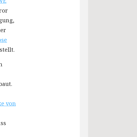
EWE
ror
rgung,
der
ose
tellt.
n
baut.
ke von
uss