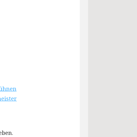
kühnen
eister
eben.