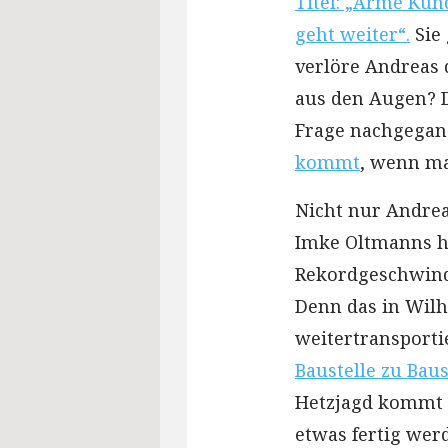
Titel: „Arme Ku
geht weiter“.
Sie
verlöre Andreas 
aus den Augen? D
Frage nachgega
kommt
, wenn ma
Nicht nur Andrea
Imke Oltmanns ha
Rekordgeschwindi
Denn das in Wil
weitertransporti
Baustelle zu Baus
Hetzjagd kommt 
etwas fertig werd