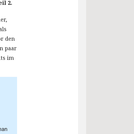
il 2.
er,
als
or den
in paar
ts im
man