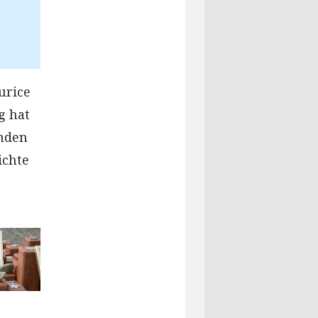
urice
g hat
mden
ichte