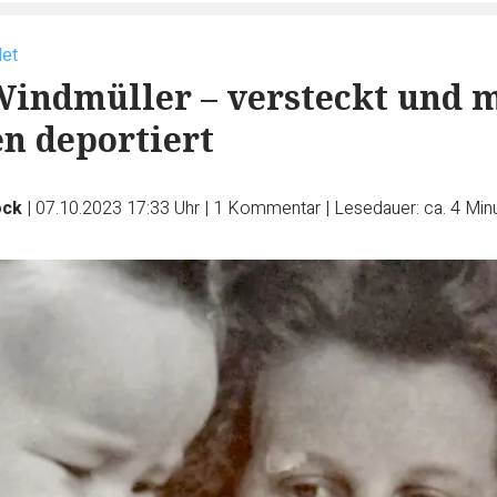
det
indmüller – versteckt und m
n deportiert
ock
|
07.10.2023 17:33 Uhr
|
1
Kommentar
|
Lesedauer: ca. 4 Min