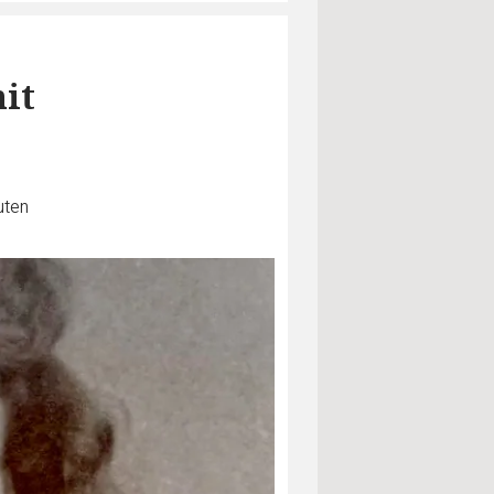
it
uten