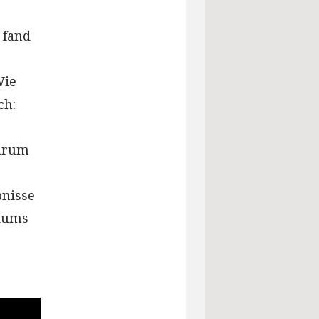
 fand
Wie
ch:
warum
bnisse
iums