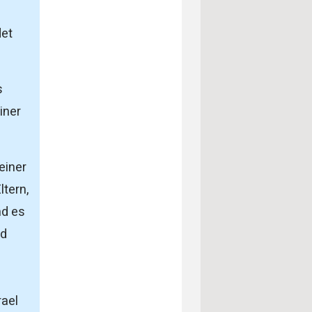
det
s
iner
einer
ltern,
nd es
nd
rael