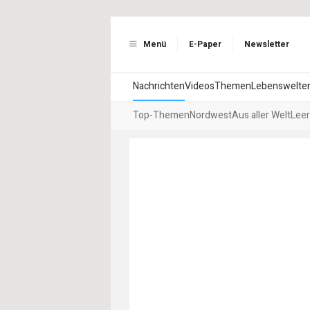
Menü
E-Paper
Newsletter
Nachrichten
Videos
Themen
Lebenswelte
Top-Themen
Nordwest
Aus aller Welt
Leer