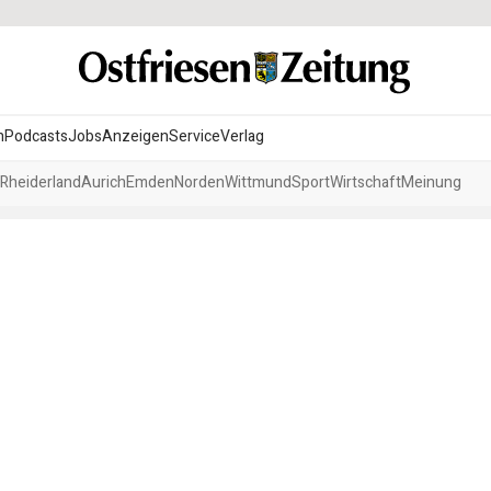
n
Podcasts
Jobs
Anzeigen
Service
Verlag
Rheiderland
Aurich
Emden
Norden
Wittmund
Sport
Wirtschaft
Meinung