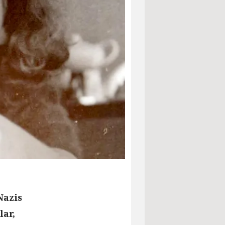
Nazis
lar,