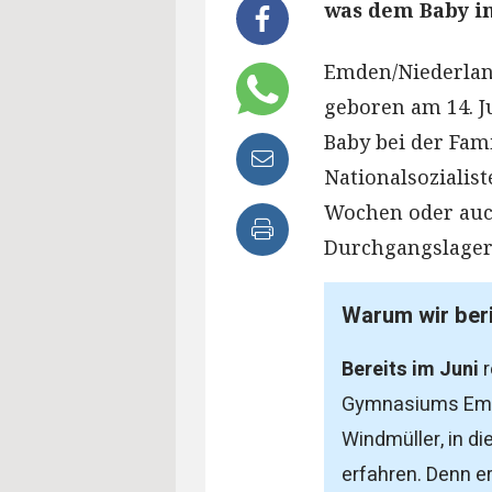
was dem Baby in
Emden/Niederland
geboren am 14. Ju
Baby bei der Fam
Nationalsozialist
Wochen oder auc
Durchgangslager
Warum wir ber
Bereits im Juni
r
Gymnasiums Emde
Windmüller, in d
erfahren. Denn e