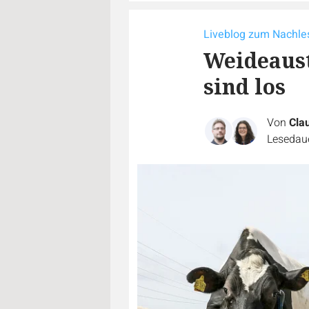
Liveblog zum Nachle
Weideaust
sind los
Von
Cla
Lesedaue