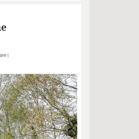
he
are
|