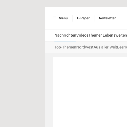
Menü
E-Paper
Newsletter
Nachrichten
Videos
Themen
Lebenswelten
Top-Themen
Nordwest
Aus aller Welt
Leer
R