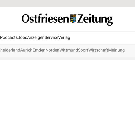
Podcasts
Jobs
Anzeigen
Service
Verlag
heiderland
Aurich
Emden
Norden
Wittmund
Sport
Wirtschaft
Meinung