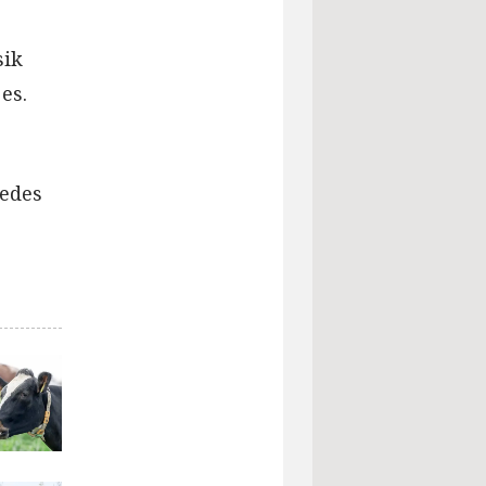
sik
es.
jedes