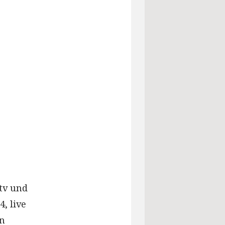
.tv und
, live
en