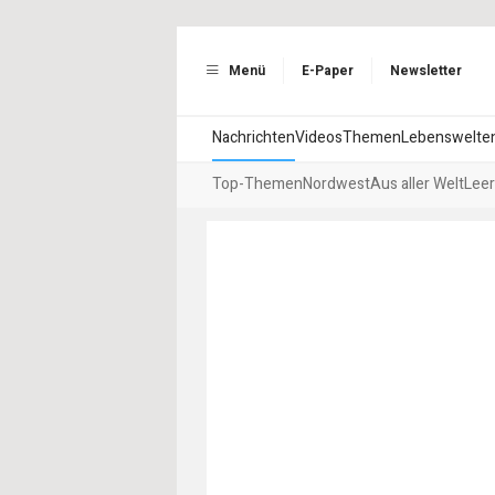
Menü
E-Paper
Newsletter
Nachrichten
Videos
Themen
Lebenswelte
Top-Themen
Nordwest
Aus aller Welt
Leer