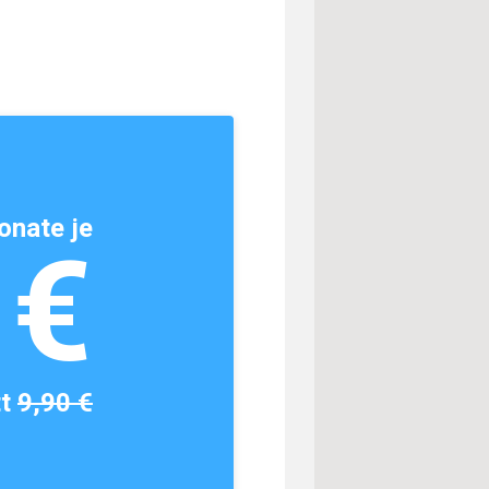
onate je
1€
tt
9,90 €