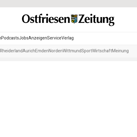
n
Podcasts
Jobs
Anzeigen
Service
Verlag
Rheiderland
Aurich
Emden
Norden
Wittmund
Sport
Wirtschaft
Meinung