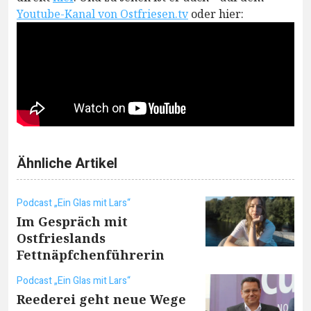
Youtube-Kanal von Ostfriesen.tv
oder hier:
Ähnliche Artikel
Podcast „Ein Glas mit Lars“
Im Gespräch mit
Ostfrieslands
Fettnäpfchenführerin
Podcast „Ein Glas mit Lars“
Reederei geht neue Wege