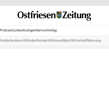
Podcasts
Jobs
Anzeigen
Service
Verlag
heiderland
Aurich
Emden
Norden
Wittmund
Sport
Wirtschaft
Meinung