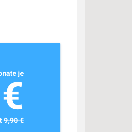
nate je
1€
tt
9,90 €