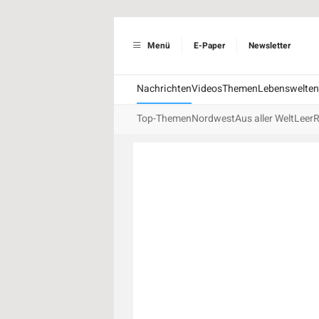
Menü
E-Paper
Newsletter
Nachrichten
Videos
Themen
Lebenswelten
Top-Themen
Nordwest
Aus aller Welt
Leer
R