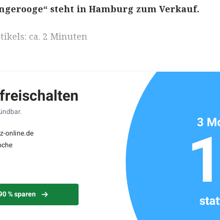
angerooge“ steht in Hamburg zum Verkauf.
ikels: ca. 2 Minuten
 freischalten
kündbar.
3 Mo
z-online.de
oche
 90 % sparen
sta