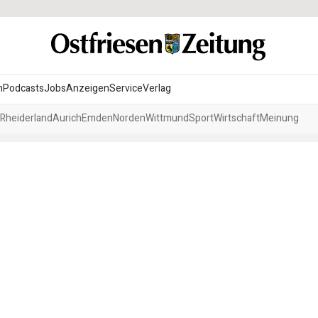
n
Podcasts
Jobs
Anzeigen
Service
Verlag
Rheiderland
Aurich
Emden
Norden
Wittmund
Sport
Wirtschaft
Meinung