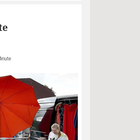
te
Minute