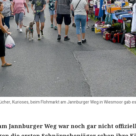
 Bücher, Kurioses, beim Flohmarkt am Jannburger Weg in Wiesmoor gab es
m Jannburger Weg war noch gar nicht offiziel
ugen die ersten Schnäppchenjäger schon ihre K