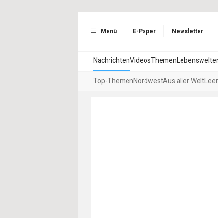
Menü
E-Paper
Newsletter
Nachrichten
Videos
Themen
Lebenswelte
Top-Themen
Nordwest
Aus aller Welt
Leer