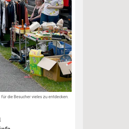
 für die Besucher vieles zu entdecken.
l
äufe