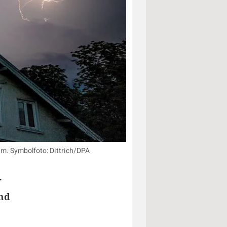
um. Symbolfoto: Dittrich/DPA
r
nd