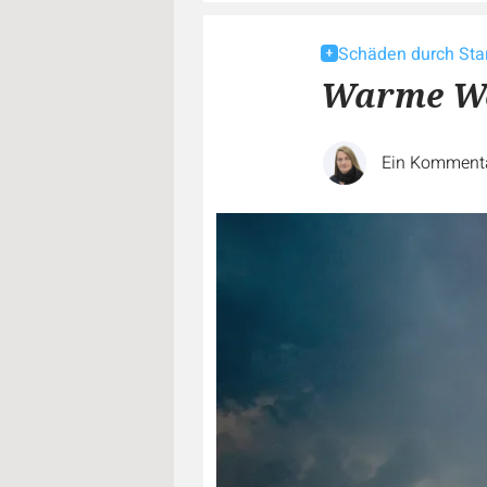
Schäden durch Sta
Warme Wor
Ein Komment