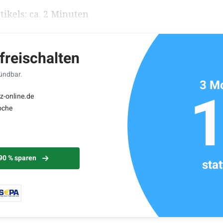
ikels: ca. 2 Minuten
 freischalten
kündbar.
3 Mo
z-online.de
oche
 90 % sparen
sta