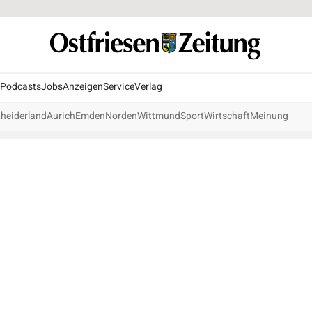
Podcasts
Jobs
Anzeigen
Service
Verlag
heiderland
Aurich
Emden
Norden
Wittmund
Sport
Wirtschaft
Meinung