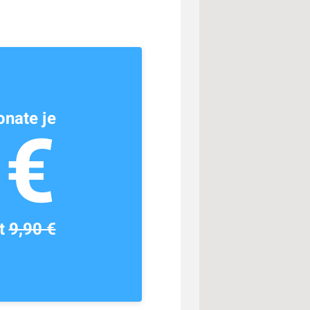
nate je
1€
tt
9,90 €