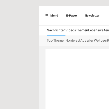
Menü
E-Paper
Newsletter
Nachrichten
Videos
Themen
Lebenswelten
Top-Themen
Nordwest
Aus aller Welt
Leer
R