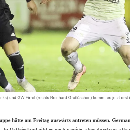
nks) und GW Firrel (rechts Reinhard Grotlüschen) kommt es jetzt ers
uppe hätte am Freitag auswärts antreten müssen. German
. In Ostfriesland gibt es noch wenige, aber durchaus attra