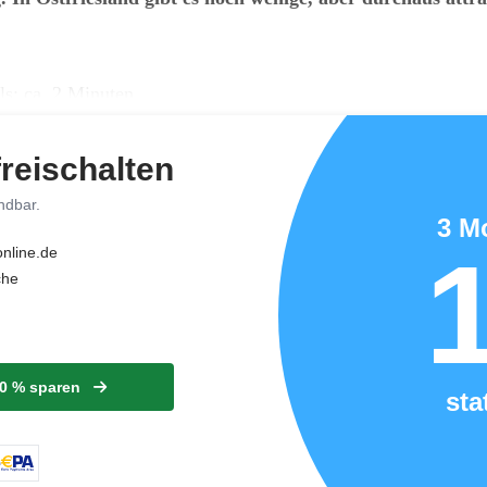
ls: ca. 2 Minuten
freischalten
ündbar.
3 M
online.de
che
90 % sparen
sta