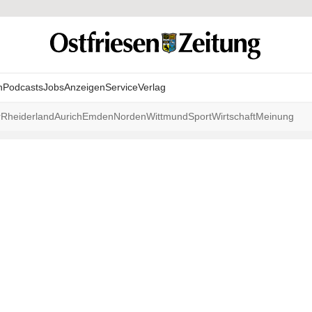
n
Podcasts
Jobs
Anzeigen
Service
Verlag
r
Rheiderland
Aurich
Emden
Norden
Wittmund
Sport
Wirtschaft
Meinung