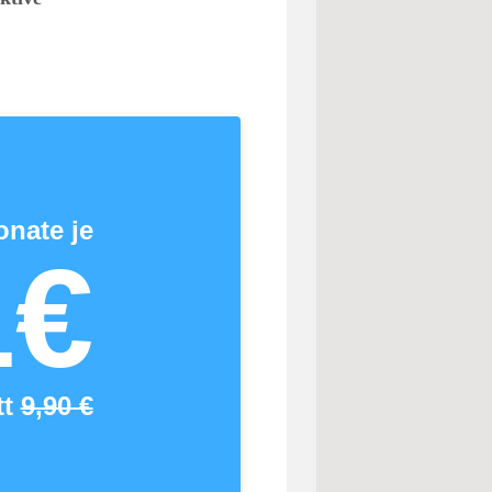
onate je
1€
tt
9,90 €