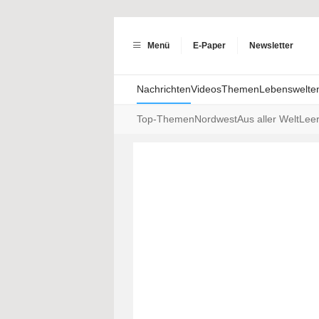
Menü
E-Paper
Newsletter
Nachrichten
Videos
Themen
Lebenswelte
Top-Themen
Nordwest
Aus aller Welt
Lee