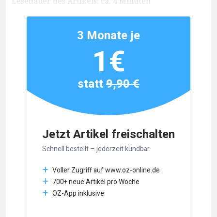
Lesedauer des Artikels: ca. 4 Minuten
3 Monate je
1€
statt
9,90 €
Jetzt Artikel freischalten
Schnell bestellt – jederzeit kündbar.
Voller Zugriff auf www.oz-online.de
700+ neue Artikel pro Woche
OZ-App inklusive