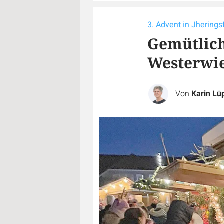
3. Advent in Jhering
Gemütlic
Westerwi
Von
Karin Lü