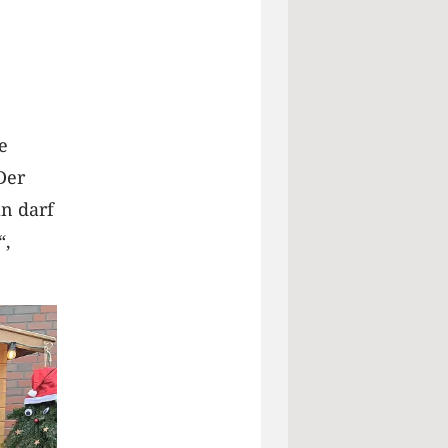
e
Der
n darf
“,