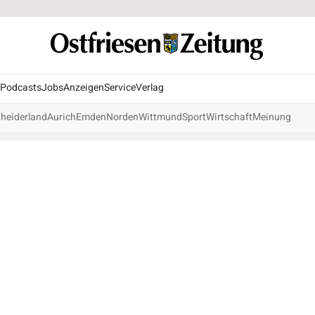
Podcasts
Jobs
Anzeigen
Service
Verlag
heiderland
Aurich
Emden
Norden
Wittmund
Sport
Wirtschaft
Meinung