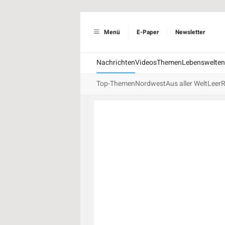
Menü
E-Paper
Newsletter
Nachrichten
Videos
Themen
Lebenswelten
Top-Themen
Nordwest
Aus aller Welt
Leer
R