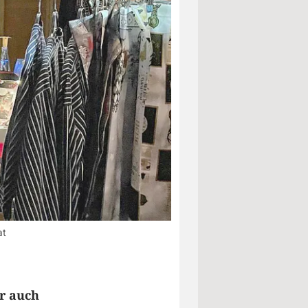
at
r auch