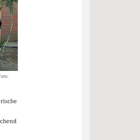
Foto:
rische
ichend